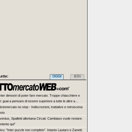
Lette:
OGGI
IERI
Inter dimostri di poter fare mercato. Troppe chiacchiere e
ti: guai a pensare di essere superiore a tutte le altre a
re. Juve, il portiere può diventare un "problema". Milan-
lciomercato no stop - Indiscrezioni, trattative e retroscena
rve una decisione netta
osto
ventus, Spalletti allontana Circati. Cambiaso vuole restare:
ntento qui"
ivu: "Inter puzzle non completo". Intanto Lautaro e Zanetti