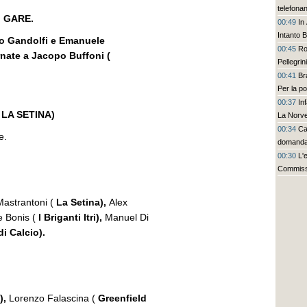
telefona
I GARE.
00:49
In
Intanto 
ero Gandolfi e Emanuele
00:45
Ro
rnate a Jacopo Buffoni (
Pellegrin
00:41
Br
Per la p
00:37
In
( LA SETINA)
La Norve
00:34
Ca
e.
domanda
00:30
L'
Commiss
astrantoni (
La Setina),
Alex
 Bonis (
I Briganti Itri),
Manuel Di
i Calcio).
),
Lorenzo Falascina (
Greenfield