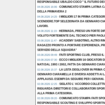
RESPONSABILE UBALDO COCO " IL FUTURO DEI N
COMUNICATO STAMPA LATINA CA
04.08.2026 16:06 -
DELLA PRIMAVERA 2
I MIGLIORI 17 IN PRIMA CATEGOR
04.08.2026 14:25 -
SCENDERE.TOP SELEZIONATA DA GENNARO CIA
LAVORI.
HERMADA, PRESO UN FORTE DI
04.08.2026 11:19 -
VOLUTO FORTEMENTE DAL TECNICO PIER PAOLO
ACADEMY SABOTINO, ALTRO RIN
03.08.2026 11:47 -
RAGAZZO PRONTO A PORTARE ESPERIENZA, PR
SERVIZIO DELLA SQUADRA"
FAITI SPORTING CLUB, PRESO IL
03.08.2026 09:49 -
ECCO I MIGLIORI 16 GIOCATORI
03.08.2026 07:30 -
NATI DAL 1993 / 2002, FATTA DA GENNARO CIAR
LA LISTA DEGLI OVER IN PRIMA
02.08.2026 15:37 -
GENNARO CIARAMELLA E DIVERSI ADDETTI AI L
APPLAUSO. ESEMPI DA SEGUIRE PER I GIOVANI.
SIGLATO L' ACCORDO COLLETTI
02.08.2026 12:25 -
RIGUARDA DIRETTORI E COLLABORATORI SPORT
ALLA PRIMA CATEGORIA.
COMUNICATO STAMPA FAITI SPO
02.08.2026 09:20 -
RESPONSABILE SCOUTING E SVILUPPO SPORTIV