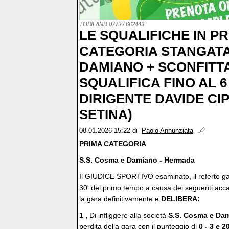
TOBILAND 0773 / 662443
LE SQUALIFICHE IN P
CATEGORIA STANGATA 
DAMIANO + SCONFITTA 
SQUALIFICA FINO AL 6 /
DIRIGENTE DAVIDE CIP
SETINA)
08.01.2026 15:22
di
Paolo Annunziata
PRIMA CATEGORIA
S.S. Cosma e Damiano - Hermada
Il GIUDICE SPORTIVO esaminato, il referto gara
30' del primo tempo a causa dei seguenti acc
la gara definitivamente e
DELIBERA:
1 ,
Di infliggere alla società
S.S. Cosma e Da
perdita della gara con il punteggio di
0 - 3 e 