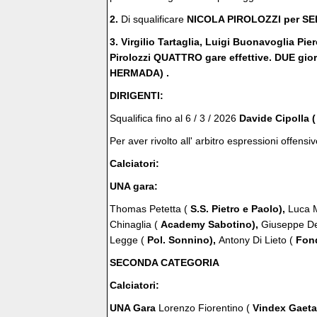
2.
Di squalificare
NICOLA PIROLOZZI per SE
3. Virgilio Tartaglia, Luigi Buonavoglia Pi
Pirolozzi QUATTRO gare effettive. DUE gio
HERMADA) .
DIRIGENTI:
Squalifica fino al 6 / 3 / 2026
Davide Cipolla 
Per aver rivolto all' arbitro espressioni offensiv
Calciatori:
UNA gara:
Thomas Petetta (
S.S. Pietro e Paolo),
Luca M
Chinaglia (
Academy Sabotino),
Giuseppe De
Legge (
Pol. Sonnino),
Antony Di Lieto (
Fond
SECONDA CATEGORIA
Calciatori:
UNA Gara
Lorenzo Fiorentino (
Vindex Gaeta