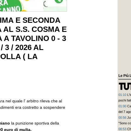
RIMA E SECONDA
AL S.S. COSMA E
A TAVOLINO 0 - 3
 3 / 2026 AL
OLLA ( LA
Le Più 
01:10
L'
 nel quale l' arbitro rileva che al
pochi fat
prescinde
01:00
Ca
adimenti era costretto a sospendere
Leao, se
del 7 ag
00:56
Ju
miano
la punizione sportiva della
"Sono co
200 euro di multa.
00:53
Ch