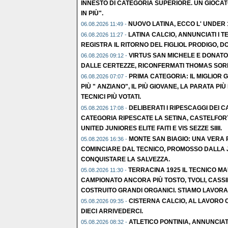
INNESTO DI CATEGORIA SUPERIORE. UN GIOCAT
IN PIÙ".
NUOVO LATINA, ECCO L' UNDER
06.08.2026 11:49 -
LATINA CALCIO, ANNUNCIATI I TE
06.08.2026 11:27 -
REGISTRA IL RITORNO DEL FIGLIOL PRODIGO, D
VIRTUS SAN MICHELE E DONATO
06.08.2026 09:12 -
DALLE CERTEZZE, RICONFERMATI THOMAS SORR
PRIMA CATEGORIA: IL MIGLIOR 
06.08.2026 07:07 -
PIÙ " ANZIANO", IL PIÙ GIOVANE, LA PARATA PIÙ 
TECNICI PIÙ VOTATI.
DELIBERATI I RIPESCAGGI DEI CA
05.08.2026 17:08 -
CATEGORIA RIPESCATE LA SETINA, CASTELFOR
UNITED JUNIORES ELITE FAITI E VIS SEZZE SIIII.
MONTE SAN BIAGIO: UNA VERA R
05.08.2026 16:36 -
COMINCIARE DAL TECNICO, PROMOSSO DALLA 
CONQUISTARE LA SALVEZZA.
TERRACINA 1925 IL TECNICO M
05.08.2026 11:30 -
CAMPIONATO ANCORA PIÙ TOSTO, TVOLI, CASSI
COSTRUITO GRANDI ORGANICI. STIAMO LAVORA
CISTERNA CALCIO, AL LAVORO C
05.08.2026 09:35 -
DIECI ARRIVEDERCI.
ATLETICO PONTINIA, ANNUNCIATO
05.08.2026 08:32 -