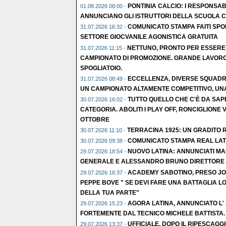
PONTINIA CALCIO: I RESPONSABI
01.08.2026 08:00 -
ANNUNCIANO GLI ISTRUTTORI DELLA SCUOLA C
COMUNICATO STAMPA FAITI SPO
31.07.2026 16:32 -
SETTORE GIOCVANILE AGONISTICA GRATUITA
NETTUNO, PRONTO PER ESSERE
31.07.2026 11:15 -
CAMPIONATO DI PROMOZIONE. GRANDE LAVORO
SPOGLIATOIO.
ECCELLENZA, DIVERSE SQUADRE
31.07.2026 08:49 -
UN CAMPIONATO ALTAMENTE COMPETITIVO, UNA 
TUTTO QUELLO CHE C'È DA SAP
30.07.2026 16:02 -
CATEGORIA. ABOLITI I PLAY OFF, RONCIGLIONE V
OTTOBRE
TERRACINA 1925: UN GRADITO R
30.07.2026 11:10 -
COMUNICATO STAMPA REAL LAT
30.07.2026 09:38 -
NUOVO LATINA: ANNUNCIATI MA
29.07.2026 18:54 -
GENERALE E ALESSANDRO BRUNO DIRETTORE S
ACADEMY SABOTINO, PRESO JOL
29.07.2026 16:37 -
PEPPE BOVE " SE DEVI FARE UNA BATTAGLIA LO
DELLA TUA PARTE"
AGORA LATINA, ANNUNCIATO L'
29.07.2026 15:23 -
FORTEMENTE DAL TECNICO MICHELE BATTISTA.
UFFICIALE, DOPO IL RIPESCAGGI
29.07.2026 13:37 -