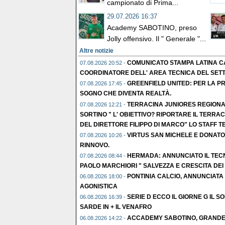
campionato di Prima...
29.07.2026 16:37
Academy SABOTINO, preso
Jolly offensivo. Il " Generale "...
Altre notizie
COMUNICATO STAMPA LATINA CA
07.08.2026 20:52 -
COORDINATORE DELL' AREA TECNICA DEL SETTOR
GREENFIELD UNITED: PER LA PR
07.08.2026 17:45 -
SOGNO CHE DIVENTA REALTÀ.
TERRACINA JUNIORES REGIONA
07.08.2026 12:21 -
SORTINO " L' OBIETTIVO? RIPORTARE IL TERR
DEL DIRETTORE FILIPPO DI MARCO" LO STAFF T
VIRTUS SAN MICHELE E DONATO
07.08.2026 10:26 -
RINNOVO.
HERMADA: ANNUNCIATO IL TEC
07.08.2026 08:44 -
PAOLO MARCHIORI " SALVEZZA E CRESCITA DEI
PONTINIA CALCIO, ANNUNCIATA L
06.08.2026 18:00 -
AGONISTICA
SERIE D ECCO IL GIORNE G IL S
06.08.2026 16:39 -
SARDE IN + IL VENAFRO
ACCADEMY SABOTINO, GRANDE C
06.08.2026 14:22 -