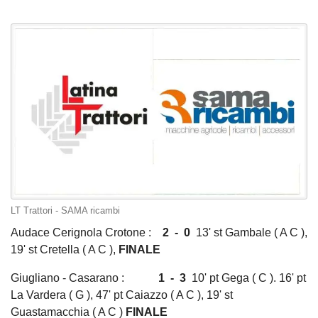
LT Trattori - SAMA ricambi
Audace Cerignola Crotone :
2 - 0
13' st Gambale ( A C ),
19' st Cretella ( A C ),
FINALE
Giugliano - Casarano :
1 - 3
10' pt Gega ( C ). 16' pt
La Vardera ( G ), 47' pt Caiazzo ( A C ), 19' st
Guastamacchia ( A C )
FINALE