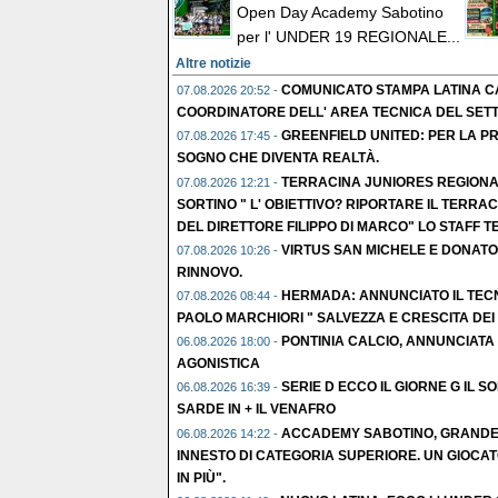
Open Day Academy Sabotino
per l' UNDER 19 REGIONALE...
Altre notizie
COMUNICATO STAMPA LATINA CA
07.08.2026 20:52 -
COORDINATORE DELL' AREA TECNICA DEL SETTOR
GREENFIELD UNITED: PER LA PR
07.08.2026 17:45 -
SOGNO CHE DIVENTA REALTÀ.
TERRACINA JUNIORES REGIONA
07.08.2026 12:21 -
SORTINO " L' OBIETTIVO? RIPORTARE IL TERR
DEL DIRETTORE FILIPPO DI MARCO" LO STAFF T
VIRTUS SAN MICHELE E DONATO
07.08.2026 10:26 -
RINNOVO.
HERMADA: ANNUNCIATO IL TEC
07.08.2026 08:44 -
PAOLO MARCHIORI " SALVEZZA E CRESCITA DEI
PONTINIA CALCIO, ANNUNCIATA L
06.08.2026 18:00 -
AGONISTICA
SERIE D ECCO IL GIORNE G IL S
06.08.2026 16:39 -
SARDE IN + IL VENAFRO
ACCADEMY SABOTINO, GRANDE C
06.08.2026 14:22 -
INNESTO DI CATEGORIA SUPERIORE. UN GIOCAT
IN PIÙ".