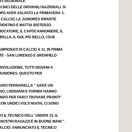
 15 REGIONALE
CNICI DELLE GIOVANILI NAZIONALI. SI
OPO AVER SALVATO LA PRIMAVERA 3.
 CALCIO, LA JUNIORES RIPARTE
ENTINO E MATTIA BISTERZO.
GIOCATORE, IL CAPOCANNONIERE, IL
BELLA, IL GOL PIÙ BELLO, I DUE
MPIONATI DI CALCIO A 11. IN PRIMA
TE - SAN LORENZO E GRENFIELD
IVOLUZIONE, TUTTI GIOVANI A
JUNIORES. QUESTO PER
AURO PERNARELLA " SARÀ UN
NO, LODIGIANI E FORMIA HANNO
NDO PER FARCI TROVARE PRONTI"
ON UNDICI VOLTI NUOVI, CI SONO
 IL TECNICO DELL' UNDER 15. IL
OSTRI RAGAZZI È IN BUONE MANI " .
LCIO: ANNUNCIATO IL TECNICO