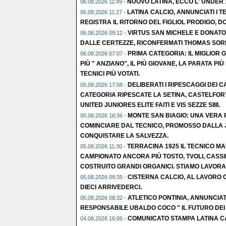
NUOVO LATINA, ECCO L' UNDER
06.08.2026 11:49 -
LATINA CALCIO, ANNUNCIATI I TE
06.08.2026 11:27 -
REGISTRA IL RITORNO DEL FIGLIOL PRODIGO, D
VIRTUS SAN MICHELE E DONATO
06.08.2026 09:12 -
DALLE CERTEZZE, RICONFERMATI THOMAS SORR
PRIMA CATEGORIA: IL MIGLIOR 
06.08.2026 07:07 -
PIÙ " ANZIANO", IL PIÙ GIOVANE, LA PARATA PIÙ 
TECNICI PIÙ VOTATI.
DELIBERATI I RIPESCAGGI DEI CA
05.08.2026 17:08 -
CATEGORIA RIPESCATE LA SETINA, CASTELFOR
UNITED JUNIORES ELITE FAITI E VIS SEZZE SIIII.
MONTE SAN BIAGIO: UNA VERA R
05.08.2026 16:36 -
COMINCIARE DAL TECNICO, PROMOSSO DALLA 
CONQUISTARE LA SALVEZZA.
TERRACINA 1925 IL TECNICO M
05.08.2026 11:30 -
CAMPIONATO ANCORA PIÙ TOSTO, TVOLI, CASSI
COSTRUITO GRANDI ORGANICI. STIAMO LAVORA
CISTERNA CALCIO, AL LAVORO C
05.08.2026 09:35 -
DIECI ARRIVEDERCI.
ATLETICO PONTINIA, ANNUNCIATO
05.08.2026 08:32 -
RESPONSABILE UBALDO COCO " IL FUTURO DEI N
COMUNICATO STAMPA LATINA CA
04.08.2026 16:06 -