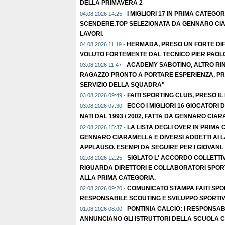
DELLA PRIMAVERA 2
I MIGLIORI 17 IN PRIMA CATEGOR
04.08.2026 14:25 -
SCENDERE.TOP SELEZIONATA DA GENNARO CIA
LAVORI.
HERMADA, PRESO UN FORTE DI
04.08.2026 11:19 -
VOLUTO FORTEMENTE DAL TECNICO PIER PAOLO
ACADEMY SABOTINO, ALTRO RIN
03.08.2026 11:47 -
RAGAZZO PRONTO A PORTARE ESPERIENZA, PR
SERVIZIO DELLA SQUADRA"
FAITI SPORTING CLUB, PRESO IL
03.08.2026 09:49 -
ECCO I MIGLIORI 16 GIOCATORI
03.08.2026 07:30 -
NATI DAL 1993 / 2002, FATTA DA GENNARO CIAR
LA LISTA DEGLI OVER IN PRIMA
02.08.2026 15:37 -
GENNARO CIARAMELLA E DIVERSI ADDETTI AI L
APPLAUSO. ESEMPI DA SEGUIRE PER I GIOVANI.
SIGLATO L' ACCORDO COLLETTI
02.08.2026 12:25 -
RIGUARDA DIRETTORI E COLLABORATORI SPORT
ALLA PRIMA CATEGORIA.
COMUNICATO STAMPA FAITI SPO
02.08.2026 09:20 -
RESPONSABILE SCOUTING E SVILUPPO SPORTIV
PONTINIA CALCIO: I RESPONSABI
01.08.2026 08:00 -
ANNUNCIANO GLI ISTRUTTORI DELLA SCUOLA C