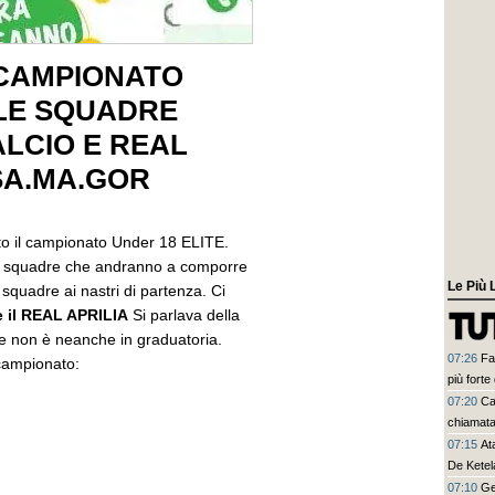
L CAMPIONATO
 LE SQUADRE
ALCIO E REAL
 SA.MA.GOR
 nato il campionato Under 18 ELITE.
le squadre che andranno a comporre
Le Più 
 squadre ai nastri di partenza. Ci
e il REAL APRILIA
Si parlava della
e non è neanche in graduatoria.
07:26
Fa
campionato:
più forte 
07:20
Ca
chiamata 
07:15
At
De Ketel
07:10
Ge