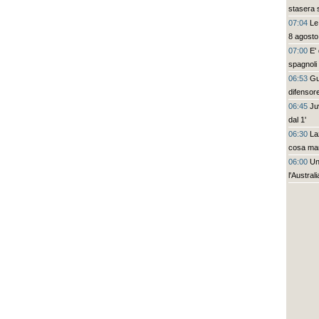
stasera s
07:04
Le
8 agosto
07:00
E'
spagnoli 
06:53
Gu
difensor
06:45
Ju
dal 1'
06:30
La
cosa ma
06:00
Un
l'Austral