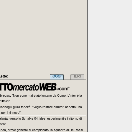
Lette:
OGGI
IERI
bregas: "Non sono mai stato lontano da Como. L’Inter è la
d’Italia"
lhanoglu giura fedeltà: "Voglio restare all'Inter, aspetto una
per il rinnovo"
alanta, verso lo Schalke 04: idee, esperimenti e il ritorno di
aere
noa, prove generali di campionato: la squadra di De Rossi