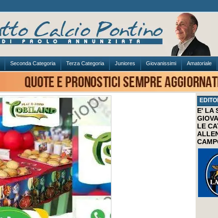
Seconda Categoria
Terza Categoria
Juniores
Giovanissimi
Amatoriale
EDITO
E' LA
GIOVA
LE CA
ALLEN
CAMP