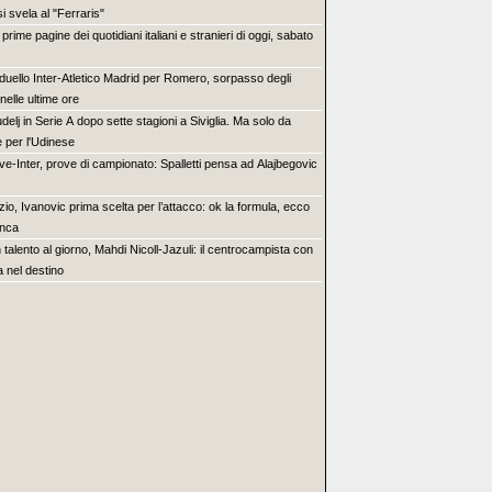
i svela al "Ferraris"
 prime pagine dei quotidiani italiani e stranieri di oggi, sabato
 duello Inter-Atletico Madrid per Romero, sorpasso degli
nelle ultime ore
delj in Serie A dopo sette stagioni a Siviglia. Ma solo da
e per l'Udinese
ve-Inter, prove di campionato: Spalletti pensa ad Alajbegovic
zio, Ivanovic prima scelta per l’attacco: ok la formula, ecco
nca
 talento al giorno, Mahdi Nicoll-Jazuli: il centrocampista con
ia nel destino