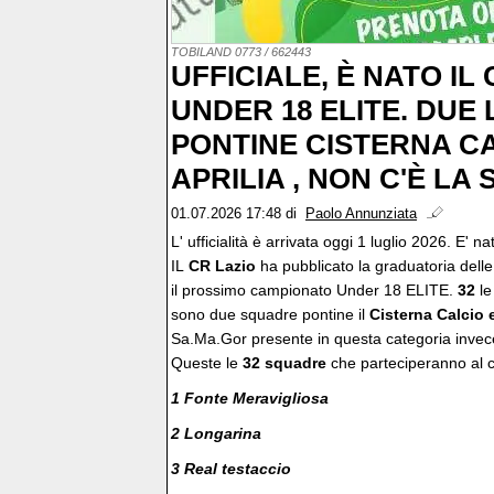
TOBILAND 0773 / 662443
UFFICIALE, È NATO I
UNDER 18 ELITE. DUE
PONTINE CISTERNA C
APRILIA , NON C'È LA
01.07.2026 17:48
di
Paolo Annunziata
L' ufficialità è arrivata oggi 1 luglio 2026. E'
IL
CR Lazio
ha pubblicato la graduatoria del
il prossimo campionato Under 18 ELITE.
32
le
sono due squadre pontine il
Cisterna Calcio 
Sa.Ma.Gor presente in questa categoria invec
Queste le
32 squadre
che parteciperanno al 
1 Fonte Meravigliosa
2 Longarina
3 Real testaccio