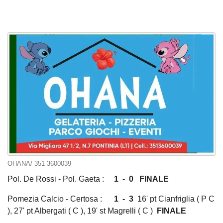
OHANA/ 351 3600039
Pol. De Rossi - Pol. Gaeta :
1 - 0 FINALE
Pomezia Calcio - Certosa :
1 - 3
16' pt Cianfriglia ( P C
), 27' pt Albergati ( C ), 19' st Magrelli ( C )
FINALE