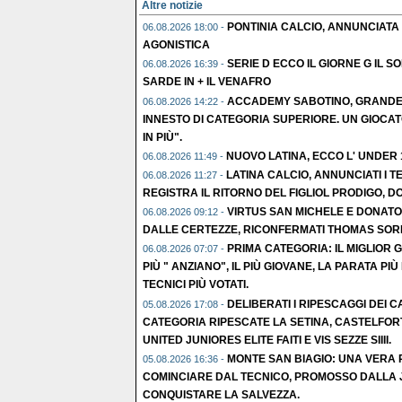
Altre notizie
PONTINIA CALCIO, ANNUNCIATA L
06.08.2026 18:00 -
AGONISTICA
SERIE D ECCO IL GIORNE G IL S
06.08.2026 16:39 -
SARDE IN + IL VENAFRO
ACCADEMY SABOTINO, GRANDE C
06.08.2026 14:22 -
INNESTO DI CATEGORIA SUPERIORE. UN GIOCAT
IN PIÙ".
NUOVO LATINA, ECCO L' UNDER
06.08.2026 11:49 -
LATINA CALCIO, ANNUNCIATI I TE
06.08.2026 11:27 -
REGISTRA IL RITORNO DEL FIGLIOL PRODIGO, D
VIRTUS SAN MICHELE E DONATO
06.08.2026 09:12 -
DALLE CERTEZZE, RICONFERMATI THOMAS SORR
PRIMA CATEGORIA: IL MIGLIOR 
06.08.2026 07:07 -
PIÙ " ANZIANO", IL PIÙ GIOVANE, LA PARATA PIÙ 
TECNICI PIÙ VOTATI.
DELIBERATI I RIPESCAGGI DEI CA
05.08.2026 17:08 -
CATEGORIA RIPESCATE LA SETINA, CASTELFOR
UNITED JUNIORES ELITE FAITI E VIS SEZZE SIIII.
MONTE SAN BIAGIO: UNA VERA R
05.08.2026 16:36 -
COMINCIARE DAL TECNICO, PROMOSSO DALLA 
CONQUISTARE LA SALVEZZA.