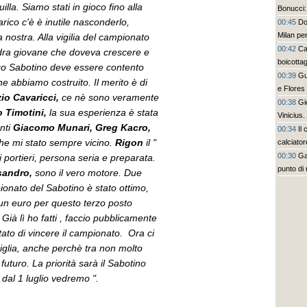
lla. Siamo stati in gioco fino alla
Bonucci:
rico c'è è inutile nasconderlo,
00:45
Do
Milan per
nostra. Alla vigilia del campionato
00:42
Ca
dra giovane che doveva crescere e
boicottag
rgo Sabotino deve essere contento
00:39
Gu
he abbiamo costruito. Il merito è di
e Flores
io Cavaricci,
ce nè sono veramente
un bel co
00:38
Gi
 Timotini,
la sua esperienza è stata
Vinicius
enti
Giacomo Munari, Greg Kacro,
00:34
Il
he mi stato sempre vicino.
Rigon
il "
calciato
00:30
Ga
 portieri, persona seria e preparata.
punto di 
ssandro,
sono il vero motore. Due
pionato del Sabotino è stato ottimo,
n euro per questo terzo posto
Già lì ho fatti , faccio pubblicamente
ato di vincere il campionato. Ora ci
miglia, anche perchè tra non molto
futuro. La priorità sarà il Sabotino
 dal 1 luglio vedremo ".