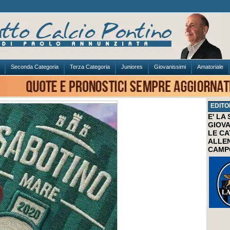
Seconda Categoria
Terza Categoria
Juniores
Giovanissimi
Amatoriale
EDITO
E' LA
GIOVA
LE CA
ALLEN
CAMP