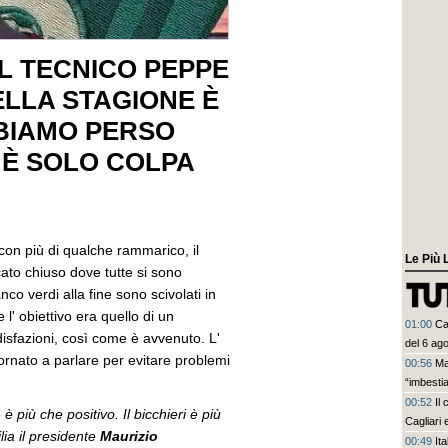
L TECNICO PEPPE
ELLA STAGIONE È
BBIAMO PERSO
 È SOLO COLPA
con più di qualche rammarico, il
Le Più 
cato chiuso dove tutte si sono
co verdi alla fine sono scivolati in
 l' obiettivo era quello di un
01:00
Ca
disfazioni, così come è avvenuto. L'
del 6 ag
ornato a parlare per evitare problemi
00:56
Ma
“imbesti
00:52
Il
-
è più che positivo. Il bicchieri è più
Cagliari 
lia il presidente
Maurizio
00:49
Ita