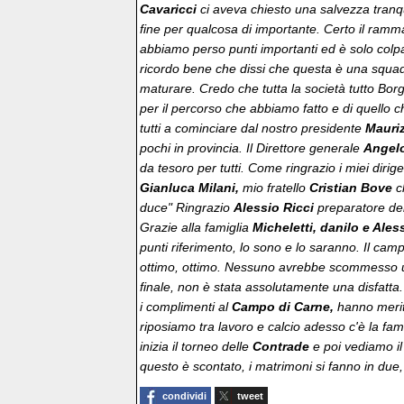
Cavaricci
ci aveva chiesto una salvezza tranqui
fine per qualcosa di importante. Certo il ramma
abbiamo perso punti importanti ed è solo colpa 
ricordo bene che dissi che questa è una squa
maturare. Credo che tutta la società tutto Bo
per il percorso che abbiamo fatto e di quello c
tutti a cominciare dal nostro presidente
Mauriz
pochi in provincia. Il Direttore generale
Angelo
da tesoro per tutti. Come ringrazio i miei dirig
Gianluca Milani,
mio fratello
Cristian Bove
c
duce" Ringrazio
Alessio Ricci
preparatore dei
Grazie alla famiglia
Micheletti, danilo e Ale
punti riferimento, lo sono e lo saranno. Il cam
ottimo, ottimo. Nessuno avrebbe scommesso u
finale, non è stata assolutamente una disfatta. 
i complimenti al
Campo di Carne,
hanno merit
riposiamo tra lavoro e calcio adesso c'è la fa
inizia il torneo delle
Contrade
e poi vediamo il 
questo è scontato, i matrimoni si fanno in due,
condividi
tweet