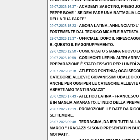
ACADEMY SABOTINO, PRESO JOL
29.07.2026 16:37 -
PEPPE BOVE " SE DEVI FARE UNA BATTAGLIA LO
DELLA TUA PARTE"
AGORA LATINA, ANNUNCIATO L'
29.07.2026 15:23 -
FORTEMENTE DAL TECNICO MICHELE BATTISTA.
UFFICIALE, DOPO IL RIPESCAGGI
29.07.2026 13:37 -
B. QUESTO IL RAGGRUPPAMENTO.
COMUNICATO STAMPA NUOVO L
29.07.2026 12:50 -
CORI MONTI LEPINI: ALTRI ARRIVI
29.07.2026 10:59 -
PREPARAZIONE È STATO FISSATO PER LUNEDÌ 2
ATLETICO PONTINIA; OGGI SEC
29.07.2026 08:18 -
CATEGORIE ALLIEVI E GIOVANISSIMI UBALDO C
ANCHE PER OGGI PER LE CATEGORIE ALLIEVI E G
ASPETTIAMO TANTI RAGAZZI"
ATLETICO LATINA - FRANCESCO 
28.07.2026 17:43 -
È IN MAGLIA AMARANTO. L' INIZIO DELLA PREP
PROMOZIONE: LE DATE DA RICO
28.07.2026 12:19 -
SETTEMBRE.
TERRACINA, DA IERI TUTTI AL LA
28.07.2026 09:48 -
MARCO " I RAGAZZI SI SONO PRESENTATI IN BU
MOTIVATI".