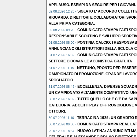
APPLAUSO. ESEMPI DA SEGUIRE PER I GIOVANI.
SIGLATO L' ACCORDO COLLETTI
02.08.2026 12:25 -
RIGUARDA DIRETTORI E COLLABORATORI SPORT
ALLA PRIMA CATEGORIA.
COMUNICATO STAMPA FAITI SPO
02.08.2026 09:20 -
RESPONSABILE SCOUTING E SVILUPPO SPORTIV
PONTINIA CALCIO: I RESPONSABI
01.08.2026 08:00 -
ANNUNCIANO GLI ISTRUTTORI DELLA SCUOLA C
COMUNICATO STAMPA FAITI SPO
31.07.2026 16:32 -
SETTORE GIOCVANILE AGONISTICA GRATUITA
NETTUNO, PRONTO PER ESSERE
31.07.2026 11:15 -
CAMPIONATO DI PROMOZIONE. GRANDE LAVORO
SPOGLIATOIO.
ECCELLENZA, DIVERSE SQUADRE
31.07.2026 08:49 -
UN CAMPIONATO ALTAMENTE COMPETITIVO, UNA 
TUTTO QUELLO CHE C'È DA SAP
30.07.2026 16:02 -
CATEGORIA. ABOLITI I PLAY OFF, RONCIGLIONE V
OTTOBRE
TERRACINA 1925: UN GRADITO R
30.07.2026 11:10 -
COMUNICATO STAMPA REAL LAT
30.07.2026 09:38 -
NUOVO LATINA: ANNUNCIATI MA
29.07.2026 18:54 -
GENERALE E ALESSANDRO BRUNO DIRETTORE S