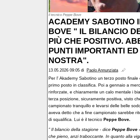
Il tecnico Peppe Bove
ACADEMY SABOTINO I
BOVE " IL BILANCIO D
PIÙ CHE POSITIVO. A
PUNTI IMPORTANTI ED
NOSTRA".
13.05.2026 09:05
di
Paolo Annunziata
Per l' Akademy Sabotino un terzo posto finale 
primo posto in classifica. Poi a gennaio a mer
rinforzate, e chiaramente un calo mentale i bian
terza posizione, sicuramente positiva, visto che
campionato tranquillo e levarsi delle belle sod
aveva detto che a fine campionato sarebbe rit
di squalifica. Lui è il tecnico
Peppe Bove.
" Il bilancio della stagione - dice
Peppe Bove 
che pieno, anzi traboccante. In quanto alla vigi