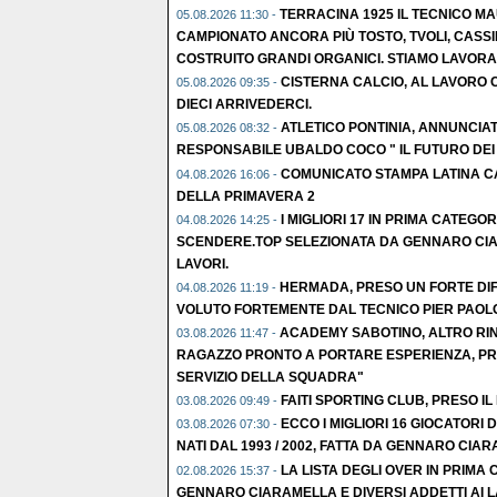
TERRACINA 1925 IL TECNICO M
05.08.2026 11:30 -
CAMPIONATO ANCORA PIÙ TOSTO, TVOLI, CASSI
COSTRUITO GRANDI ORGANICI. STIAMO LAVORA
CISTERNA CALCIO, AL LAVORO C
05.08.2026 09:35 -
DIECI ARRIVEDERCI.
ATLETICO PONTINIA, ANNUNCIATO
05.08.2026 08:32 -
RESPONSABILE UBALDO COCO " IL FUTURO DEI N
COMUNICATO STAMPA LATINA CA
04.08.2026 16:06 -
DELLA PRIMAVERA 2
I MIGLIORI 17 IN PRIMA CATEGOR
04.08.2026 14:25 -
SCENDERE.TOP SELEZIONATA DA GENNARO CIA
LAVORI.
HERMADA, PRESO UN FORTE DI
04.08.2026 11:19 -
VOLUTO FORTEMENTE DAL TECNICO PIER PAOLO
ACADEMY SABOTINO, ALTRO RIN
03.08.2026 11:47 -
RAGAZZO PRONTO A PORTARE ESPERIENZA, PR
SERVIZIO DELLA SQUADRA"
FAITI SPORTING CLUB, PRESO IL
03.08.2026 09:49 -
ECCO I MIGLIORI 16 GIOCATORI
03.08.2026 07:30 -
NATI DAL 1993 / 2002, FATTA DA GENNARO CIAR
LA LISTA DEGLI OVER IN PRIMA
02.08.2026 15:37 -
GENNARO CIARAMELLA E DIVERSI ADDETTI AI L