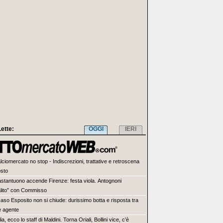
Lette:
OGGI
IERI
lciomercato no stop - Indiscrezioni, trattative e retroscena
osto
stantuono accende Firenze: festa viola. Antognoni
alito” con Commisso
 caso Esposito non si chiude: durissimo botta e risposta tra
e agente
lia, ecco lo staff di Maldini. Torna Oriali, Bollini vice, c’è