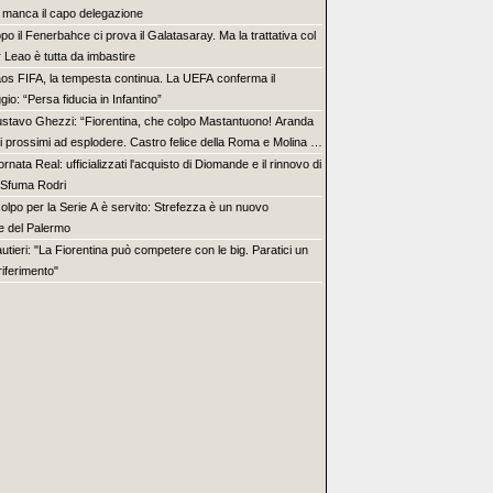
 manca il capo delegazione
po il Fenerbahce ci prova il Galatasaray. Ma la trattativa col
 Leao è tutta da imbastire
os FIFA, la tempesta continua. La UEFA conferma il
gio: “Persa fiducia in Infantino”
stavo Ghezzi: “Fiorentina, che colpo Mastantuono! Aranda
 i prossimi ad esplodere. Castro felice della Roma e Molina è
lpo”
ornata Real: ufficializzati l'acquisto di Diomande e il rinnovo di
. Sfuma Rodri
 colpo per la Serie A è servito: Strefezza è un nuovo
re del Palermo
utieri: "La Fiorentina può competere con le big. Paratici un
riferimento"