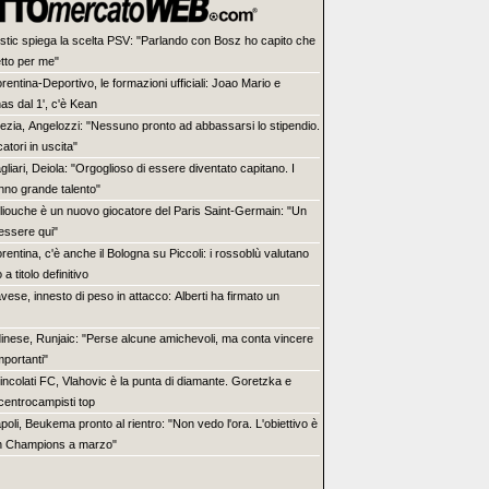
stic spiega la scelta PSV: "Parlando con Bosz ho capito che
etto per me"
orentina-Deportivo, le formazioni ufficiali: Joao Mario e
as dal 1', c'è Kean
ezia, Angelozzi: "Nessuno pronto ad abbassarsi lo stipendio.
catori in uscita"
gliari, Deiola: "Orgoglioso di essere diventato capitano. I
nno grande talento"
liouche è un nuovo giocatore del Paris Saint-Germain: "Un
 essere qui"
orentina, c'è anche il Bologna su Piccoli: i rossoblù valutano
 a titolo definitivo
vese, innesto di peso in attacco: Alberti ha firmato un
inese, Runjaic: "Perse alcune amichevoli, ma conta vincere
mportanti"
incolati FC, Vlahovic è la punta di diamante. Goretzka e
 centrocampisti top
poli, Beukema pronto al rientro: "Non vedo l'ora. L'obiettivo è
n Champions a marzo"