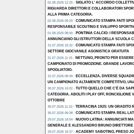
SIGLATO L' ACCORDO COLLETTI
02.08.2026 12:25 -
RIGUARDA DIRETTORI E COLLABORATORI SPORT
ALLA PRIMA CATEGORIA.
COMUNICATO STAMPA FAITI SPO
02.08.2026 09:20 -
RESPONSABILE SCOUTING E SVILUPPO SPORTIV
PONTINIA CALCIO: I RESPONSABI
01.08.2026 08:00 -
ANNUNCIANO GLI ISTRUTTORI DELLA SCUOLA C
COMUNICATO STAMPA FAITI SPO
31.07.2026 16:32 -
SETTORE GIOCVANILE AGONISTICA GRATUITA
NETTUNO, PRONTO PER ESSERE
31.07.2026 11:15 -
CAMPIONATO DI PROMOZIONE. GRANDE LAVORO
SPOGLIATOIO.
ECCELLENZA, DIVERSE SQUADRE
31.07.2026 08:49 -
UN CAMPIONATO ALTAMENTE COMPETITIVO, UNA 
TUTTO QUELLO CHE C'È DA SAP
30.07.2026 16:02 -
CATEGORIA. ABOLITI I PLAY OFF, RONCIGLIONE V
OTTOBRE
TERRACINA 1925: UN GRADITO R
30.07.2026 11:10 -
COMUNICATO STAMPA REAL LAT
30.07.2026 09:38 -
NUOVO LATINA: ANNUNCIATI MA
29.07.2026 18:54 -
GENERALE E ALESSANDRO BRUNO DIRETTORE S
ACADEMY SABOTINO, PRESO JOL
29.07.2026 16:37 -