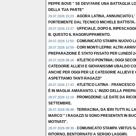
PEPPE BOVE " SE DEVI FARE UNA BATTAGLIA LO
DELLA TUA PARTE"
AGORA LATINA, ANNUNCIATO L'
29.07.2026 15:23 -
FORTEMENTE DAL TECNICO MICHELE BATTISTA.
UFFICIALE, DOPO IL RIPESCAGGI
29.07.2026 13:37 -
B. QUESTO IL RAGGRUPPAMENTO.
COMUNICATO STAMPA NUOVO L
29.07.2026 12:50 -
CORI MONTI LEPINI: ALTRI ARRIVI
29.07.2026 10:59 -
PREPARAZIONE È STATO FISSATO PER LUNEDÌ 2
ATLETICO PONTINIA; OGGI SEC
29.07.2026 08:18 -
CATEGORIE ALLIEVI E GIOVANISSIMI UBALDO C
ANCHE PER OGGI PER LE CATEGORIE ALLIEVI E G
ASPETTIAMO TANTI RAGAZZI"
ATLETICO LATINA - FRANCESCO 
28.07.2026 17:43 -
È IN MAGLIA AMARANTO. L' INIZIO DELLA PREP
PROMOZIONE: LE DATE DA RICO
28.07.2026 12:19 -
SETTEMBRE.
TERRACINA, DA IERI TUTTI AL LA
28.07.2026 09:48 -
MARCO " I RAGAZZI SI SONO PRESENTATI IN BU
MOTIVATI".
COMUNICATO STAMPA VIRTUS S
28.07.2026 08:39 -
RITORNO, BENTORNATO A SERGIO LAGGIRI.