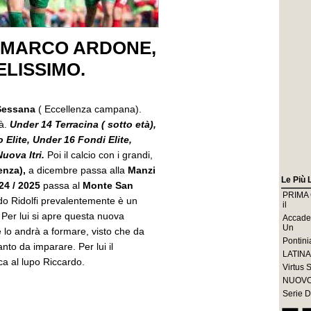
O MARCO ARDONE,
ELISSIMO.
Sessana
( Eccellenza campana).
tà.
Under 14 Terracina ( sotto età),
Elite, Under 16 Fondi Elite,
uova Itri.
Poi il calcio con i grandi,
lenza),
a dicembre passa alla
Manzi
Le Più 
024 / 2025
passa al
Monte San
PRIMA C
do Ridolfi prevalentemente è un
il
. Per lui si apre questa nuova
Accade
Un
lo andrà a formare, visto che da
Pontinia
anto da imparare. Per lui il
LATINA 
ca al lupo Riccardo.
Virtus 
NUOVO 
Serie D 