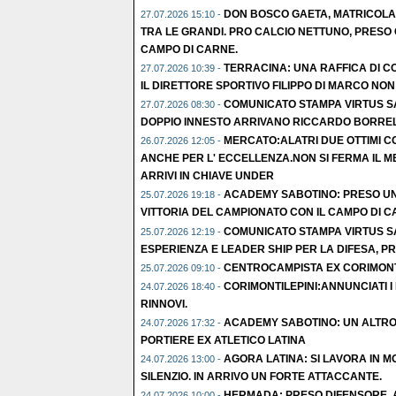
DON BOSCO GAETA, MATRICOLA S
27.07.2026 15:10 -
TRA LE GRANDI. PRO CALCIO NETTUNO, PRESO
CAMPO DI CARNE.
TERRACINA: UNA RAFFICA DI CO
27.07.2026 10:39 -
IL DIRETTORE SPORTIVO FILIPPO DI MARCO NON
COMUNICATO STAMPA VIRTUS S
27.07.2026 08:30 -
DOPPIO INNESTO ARRIVANO RICCARDO BORRE
MERCATO:ALATRI DUE OTTIMI CO
26.07.2026 12:05 -
ANCHE PER L' ECCELLENZA.NON SI FERMA IL M
ARRIVI IN CHIAVE UNDER
ACADEMY SABOTINO: PRESO UN
25.07.2026 19:18 -
VITTORIA DEL CAMPIONATO CON IL CAMPO DI C
COMUNICATO STAMPA VIRTUS S
25.07.2026 12:19 -
ESPERIENZA E LEADER SHIP PER LA DIFESA, P
CENTROCAMPISTA EX CORIMONTI
25.07.2026 09:10 -
CORIMONTILEPINI:ANNUNCIATI I 
24.07.2026 18:40 -
RINNOVI.
ACADEMY SABOTINO: UN ALTRO
24.07.2026 17:32 -
PORTIERE EX ATLETICO LATINA
AGORA LATINA: SI LAVORA IN 
24.07.2026 13:00 -
SILENZIO. IN ARRIVO UN FORTE ATTACCANTE.
HERMADA: PRESO DIFENSORE, 
24.07.2026 10:00 -