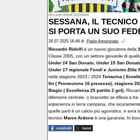
Riccardo Ridolfi SESSANA
SESSANA, IL TECNIC
SI PORTA UN SUO FED
28.07.2025 16:49
di
Paolo Annunziata
Riccardo Ridolfi
è un nuovo giocatore della
Classe 2005, con un settore giovanile di quali
Under 14 San Donato, Under 15 San Donato 
Under 17 regionale Fondi e Juniores Elite N
nella stagione 2023 / 2024
Terracina ( Eccel
Itri ( Promozione 16 presenze), stagione 2
Biagio ( Eccellenza 25 partite 2 gol).
Riccar
difensore centrale, o braccetto se difesa a tre
esperienza in terra campana, che sicuramente 
quelle parti è un calcio più agonistico, e avrà t
tecnico
Marco Ardone
è una garanzia. In boc
condividi
tweet