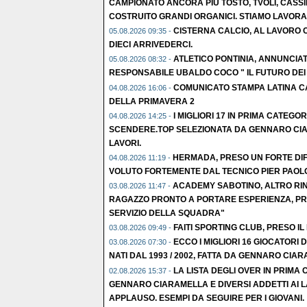
CAMPIONATO ANCORA PIÙ TOSTO, TVOLI, CASSI
COSTRUITO GRANDI ORGANICI. STIAMO LAVORA
CISTERNA CALCIO, AL LAVORO C
05.08.2026 09:35 -
DIECI ARRIVEDERCI.
ATLETICO PONTINIA, ANNUNCIATO
05.08.2026 08:32 -
RESPONSABILE UBALDO COCO " IL FUTURO DEI N
COMUNICATO STAMPA LATINA CA
04.08.2026 16:06 -
DELLA PRIMAVERA 2
I MIGLIORI 17 IN PRIMA CATEGOR
04.08.2026 14:25 -
SCENDERE.TOP SELEZIONATA DA GENNARO CIA
LAVORI.
HERMADA, PRESO UN FORTE DI
04.08.2026 11:19 -
VOLUTO FORTEMENTE DAL TECNICO PIER PAOLO
ACADEMY SABOTINO, ALTRO RIN
03.08.2026 11:47 -
RAGAZZO PRONTO A PORTARE ESPERIENZA, PR
SERVIZIO DELLA SQUADRA"
FAITI SPORTING CLUB, PRESO IL
03.08.2026 09:49 -
ECCO I MIGLIORI 16 GIOCATORI
03.08.2026 07:30 -
NATI DAL 1993 / 2002, FATTA DA GENNARO CIAR
LA LISTA DEGLI OVER IN PRIMA
02.08.2026 15:37 -
GENNARO CIARAMELLA E DIVERSI ADDETTI AI L
APPLAUSO. ESEMPI DA SEGUIRE PER I GIOVANI.