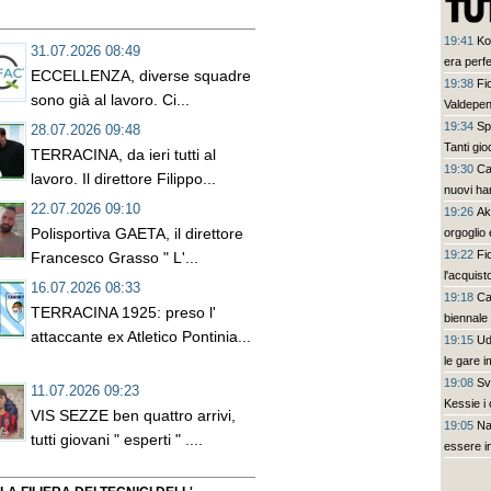
19:41
Ko
31.07.2026 08:49
era perf
ECCELLENZA, diverse squadre
19:38
Fi
sono già al lavoro. Ci...
Valdepen
19:34
Sp
28.07.2026 09:48
Tanti gio
TERRACINA, da ieri tutti al
19:30
Ca
lavoro. Il direttore Filippo...
nuovi ha
22.07.2026 09:10
19:26
Ak
Polisportiva GAETA, il direttore
orgoglio
19:22
Fi
Francesco Grasso " L'...
l'acquisto
16.07.2026 08:33
19:18
Ca
TERRACINA 1925: preso l'
biennale
attaccante ex Atletico Pontinia...
19:15
Ud
le gare i
19:08
Sv
11.07.2026 09:23
Kessie i
VIS SEZZE ben quattro arrivi,
19:05
Na
tutti giovani " esperti " ....
essere i