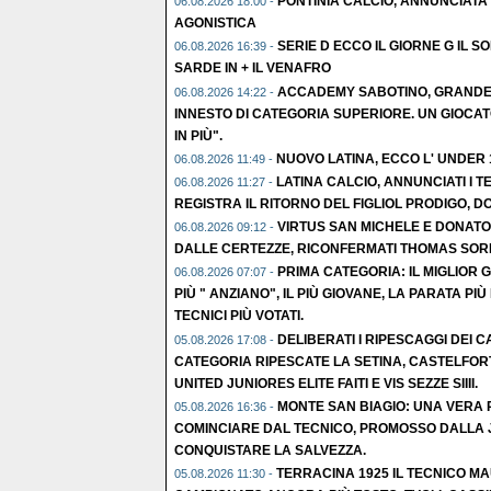
PONTINIA CALCIO, ANNUNCIATA L
06.08.2026 18:00 -
AGONISTICA
SERIE D ECCO IL GIORNE G IL S
06.08.2026 16:39 -
SARDE IN + IL VENAFRO
ACCADEMY SABOTINO, GRANDE C
06.08.2026 14:22 -
INNESTO DI CATEGORIA SUPERIORE. UN GIOCAT
IN PIÙ".
NUOVO LATINA, ECCO L' UNDER
06.08.2026 11:49 -
LATINA CALCIO, ANNUNCIATI I TE
06.08.2026 11:27 -
REGISTRA IL RITORNO DEL FIGLIOL PRODIGO, D
VIRTUS SAN MICHELE E DONATO
06.08.2026 09:12 -
DALLE CERTEZZE, RICONFERMATI THOMAS SORR
PRIMA CATEGORIA: IL MIGLIOR 
06.08.2026 07:07 -
PIÙ " ANZIANO", IL PIÙ GIOVANE, LA PARATA PIÙ 
TECNICI PIÙ VOTATI.
DELIBERATI I RIPESCAGGI DEI CA
05.08.2026 17:08 -
CATEGORIA RIPESCATE LA SETINA, CASTELFOR
UNITED JUNIORES ELITE FAITI E VIS SEZZE SIIII.
MONTE SAN BIAGIO: UNA VERA R
05.08.2026 16:36 -
COMINCIARE DAL TECNICO, PROMOSSO DALLA 
CONQUISTARE LA SALVEZZA.
TERRACINA 1925 IL TECNICO M
05.08.2026 11:30 -