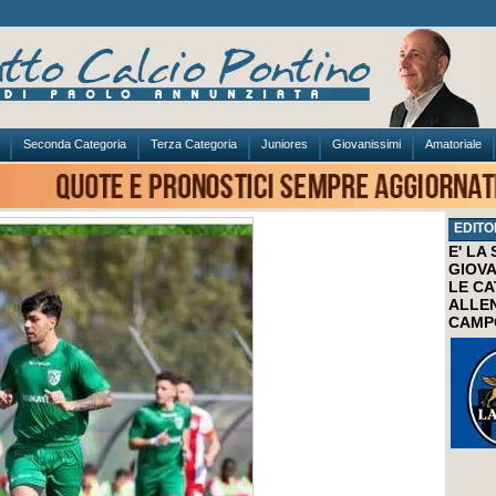
Seconda Categoria
Terza Categoria
Juniores
Giovanissimi
Amatoriale
EDITO
E' LA
GIOVA
LE CA
ALLEN
CAMP