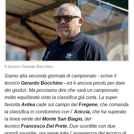
Il tecnico Gerardo Bocchino
Siamo alla seconda giornata di campionato - scrive il
tecnico
Gerardo Bocchino -
ed è ancora presto per dare
dei giudizi. Ma possiamo dire che sarà un campionato
molto equilibrato visto la classifica già corta. La super
favorita
Ardea
cade sul campo del
Fregene,
che comanda
la classifica in condominio con l'
Ariccia,
che ha superato
la linea verde del
Monte San Biagio,
del
tecnico
Francesco Del Prete.
Due sconfitte con due
grandi squadre, ora serve tutta l' esperienza del tecnico di