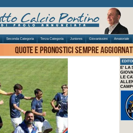
Seconda Categoria
Terza Categoria
Juniores
Giovanissimi
Amatoriale
EDITO
E' LA
GIOVA
LE CA
ALLEN
CAMP