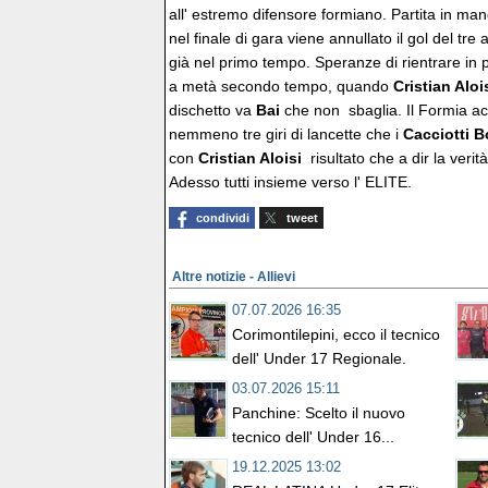
all' estremo difensore formiano. Partita in ma
nel finale di gara viene annullato il gol del tre
già nel primo tempo. Speranze di rientrare in p
a metà secondo tempo, quando
Cristian Aloi
dischetto va
Bai
che non sbaglia. Il Formia ac
nemmeno tre giri di lancette che i
Cacciotti 
con
Cristian Aloisi
risultato che a dir la veri
Adesso tutti insieme verso l' ELITE.
condividi
tweet
Altre notizie - Allievi
07.07.2026 16:35
Corimontilepini, ecco il tecnico
dell' Under 17 Regionale.
03.07.2026 15:11
Panchine: Scelto il nuovo
tecnico dell' Under 16...
19.12.2025 13:02