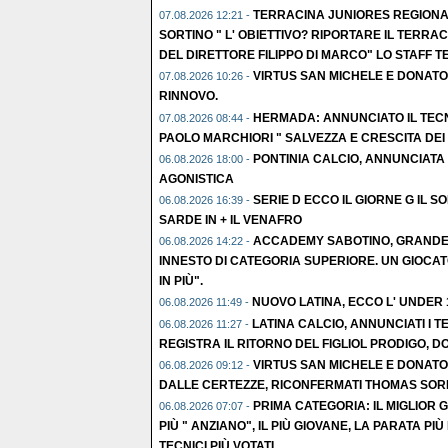
TERRACINA JUNIORES REGIONA
07.08.2026 12:21 -
SORTINO " L' OBIETTIVO? RIPORTARE IL TERR
DEL DIRETTORE FILIPPO DI MARCO" LO STAFF T
VIRTUS SAN MICHELE E DONATO
07.08.2026 10:26 -
RINNOVO.
HERMADA: ANNUNCIATO IL TEC
07.08.2026 08:44 -
PAOLO MARCHIORI " SALVEZZA E CRESCITA DEI
PONTINIA CALCIO, ANNUNCIATA L
06.08.2026 18:00 -
AGONISTICA
SERIE D ECCO IL GIORNE G IL S
06.08.2026 16:39 -
SARDE IN + IL VENAFRO
ACCADEMY SABOTINO, GRANDE C
06.08.2026 14:22 -
INNESTO DI CATEGORIA SUPERIORE. UN GIOCAT
IN PIÙ".
NUOVO LATINA, ECCO L' UNDER
06.08.2026 11:49 -
LATINA CALCIO, ANNUNCIATI I TE
06.08.2026 11:27 -
REGISTRA IL RITORNO DEL FIGLIOL PRODIGO, D
VIRTUS SAN MICHELE E DONATO
06.08.2026 09:12 -
DALLE CERTEZZE, RICONFERMATI THOMAS SORR
PRIMA CATEGORIA: IL MIGLIOR 
06.08.2026 07:07 -
PIÙ " ANZIANO", IL PIÙ GIOVANE, LA PARATA PIÙ 
TECNICI PIÙ VOTATI.