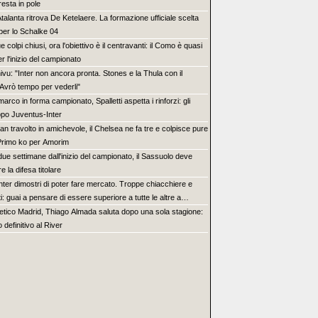
esta in pole
Atalanta ritrova De Ketelaere. La formazione ufficiale scelta
 per lo Schalke 04
e colpi chiusi, ora l'obiettivo è il centravanti: il Como è quasi
r l'inizio del campionato
ivu: "Inter non ancora pronta. Stones e la Thula con il
vrò tempo per vederli"
marco in forma campionato, Spalletti aspetta i rinforzi: gli
opo Juventus-Inter
lan travolto in amichevole, il Chelsea ne fa tre e colpisce pure
. Primo ko per Amorim
due settimane dall'inizio del campionato, il Sassuolo deve
e la difesa titolare
Inter dimostri di poter fare mercato. Troppe chiacchiere e
ti: guai a pensare di essere superiore a tutte le altre a
re. Juve, il portiere può diventare un "problema". Milan-
letico Madrid, Thiago Almada saluta dopo una sola stagione:
rve una decisione netta
o definitivo al River