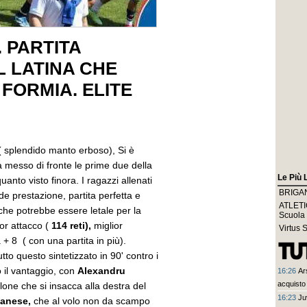
 PARTITA
L LATINA CHE
 FORMIA. ELITE
( splendido manto erboso), Si è
a messo di fronte le prime due della
Le Più 
anto visto finora. I ragazzi allenati
BRIGANT
de prestazione, partita perfetta e
ATLETIC
 che potrebbe essere letale per la
Scuola
ior attacco (
114 reti),
miglior
Virtus 
 + 8 ( con una partita in più).
tto questo sintetizzato in 90' contro i
o il vantaggio, con
Alexandru
16:26
Ar
acquisto 
lone che si insacca alla destra del
16:23
Ju
ianese,
che al volo non da scampo