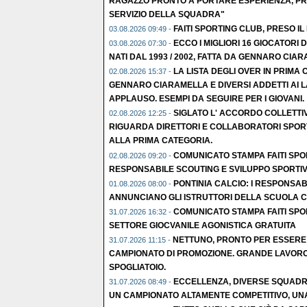
RAGAZZO PRONTO A PORTARE ESPERIENZA, PR
SERVIZIO DELLA SQUADRA"
FAITI SPORTING CLUB, PRESO IL
03.08.2026 09:49 -
ECCO I MIGLIORI 16 GIOCATORI
03.08.2026 07:30 -
NATI DAL 1993 / 2002, FATTA DA GENNARO CIAR
LA LISTA DEGLI OVER IN PRIMA
02.08.2026 15:37 -
GENNARO CIARAMELLA E DIVERSI ADDETTI AI L
APPLAUSO. ESEMPI DA SEGUIRE PER I GIOVANI.
SIGLATO L' ACCORDO COLLETTI
02.08.2026 12:25 -
RIGUARDA DIRETTORI E COLLABORATORI SPORT
ALLA PRIMA CATEGORIA.
COMUNICATO STAMPA FAITI SPO
02.08.2026 09:20 -
RESPONSABILE SCOUTING E SVILUPPO SPORTIV
PONTINIA CALCIO: I RESPONSABI
01.08.2026 08:00 -
ANNUNCIANO GLI ISTRUTTORI DELLA SCUOLA C
COMUNICATO STAMPA FAITI SPO
31.07.2026 16:32 -
SETTORE GIOCVANILE AGONISTICA GRATUITA
NETTUNO, PRONTO PER ESSERE
31.07.2026 11:15 -
CAMPIONATO DI PROMOZIONE. GRANDE LAVORO
SPOGLIATOIO.
ECCELLENZA, DIVERSE SQUADRE
31.07.2026 08:49 -
UN CAMPIONATO ALTAMENTE COMPETITIVO, UNA 