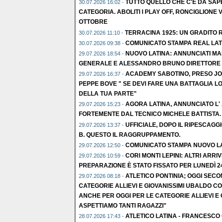
TUTTO QUELLO CHE C'È DA SAP
30.07.2026 16:02 -
CATEGORIA. ABOLITI I PLAY OFF, RONCIGLIONE V
OTTOBRE
TERRACINA 1925: UN GRADITO R
30.07.2026 11:10 -
COMUNICATO STAMPA REAL LAT
30.07.2026 09:38 -
NUOVO LATINA: ANNUNCIATI MA
29.07.2026 18:54 -
GENERALE E ALESSANDRO BRUNO DIRETTORE S
ACADEMY SABOTINO, PRESO JOL
29.07.2026 16:37 -
PEPPE BOVE " SE DEVI FARE UNA BATTAGLIA LO
DELLA TUA PARTE"
AGORA LATINA, ANNUNCIATO L'
29.07.2026 15:23 -
FORTEMENTE DAL TECNICO MICHELE BATTISTA.
UFFICIALE, DOPO IL RIPESCAGGI
29.07.2026 13:37 -
B. QUESTO IL RAGGRUPPAMENTO.
COMUNICATO STAMPA NUOVO L
29.07.2026 12:50 -
CORI MONTI LEPINI: ALTRI ARRIVI
29.07.2026 10:59 -
PREPARAZIONE È STATO FISSATO PER LUNEDÌ 2
ATLETICO PONTINIA; OGGI SEC
29.07.2026 08:18 -
CATEGORIE ALLIEVI E GIOVANISSIMI UBALDO C
ANCHE PER OGGI PER LE CATEGORIE ALLIEVI E G
ASPETTIAMO TANTI RAGAZZI"
ATLETICO LATINA - FRANCESCO 
28.07.2026 17:43 -