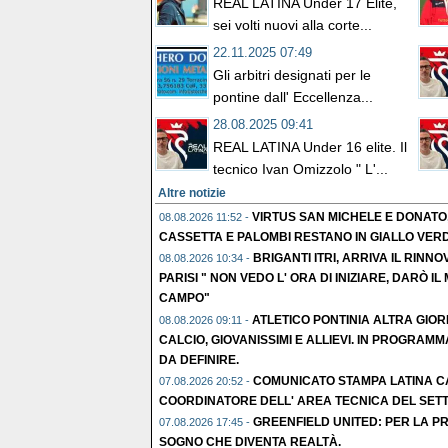
REAL LATINA Under 17 Elite,
sei volti nuovi alla corte...
22.11.2025 07:49
Gli arbitri designati per le
pontine dall' Eccellenza...
28.08.2025 09:41
REAL LATINA Under 16 elite. Il
tecnico Ivan Omizzolo " L'...
Altre notizie
VIRTUS SAN MICHELE E DONATO
08.08.2026 11:52 -
CASSETTA E PALOMBI RESTANO IN GIALLO VERD
BRIGANTI ITRI, ARRIVA IL RIN
08.08.2026 10:34 -
PARISI " NON VEDO L' ORA DI INIZIARE, DARÒ 
CAMPO"
ATLETICO PONTINIA ALTRA GIO
08.08.2026 09:11 -
CALCIO, GIOVANISSIMI E ALLIEVI. IN PROGRAM
DA DEFINIRE.
COMUNICATO STAMPA LATINA CA
07.08.2026 20:52 -
COORDINATORE DELL' AREA TECNICA DEL SETTOR
GREENFIELD UNITED: PER LA PR
07.08.2026 17:45 -
SOGNO CHE DIVENTA REALTÀ.