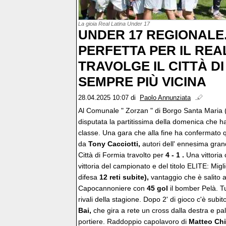
La gioia Real Latina Under 17
UNDER 17 REGIONALE.
PERFETTA PER IL REA
TRAVOLGE IL CITTÀ DI
SEMPRE PIÙ VICINA
28.04.2025 10:07
di
Paolo Annunziata
Al Comunale " Zorzan " di Borgo Santa Maria 
disputata la partitissima della domenica che h
classe. Una gara che alla fine ha confermato qu
da
Tony Cacciotti,
autori dell' ennesima gran
Città di Formia travolto per
4 - 1 .
Una vittoria
vittoria del campionato e del titolo ELITE: Migl
difesa
12 reti subite),
vantaggio che è salito a
Capocannoniere con
45 gol
il bomber Pelà. Tu
rivali della stagione. Dopo 2' di gioco c'è subit
Bai,
che gira a rete un cross dalla destra e pal
portiere. Raddoppio capolavoro di
Matteo Ch