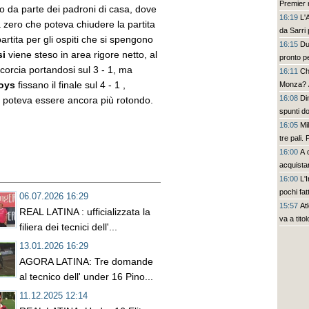
Premier r
no da parte dei padroni di casa, dove
16:19
L'
 a zero che poteva chiudere la partita
da Sarri
artita per gli ospiti che si spengono
16:15
Du
si
viene steso in area rigore netto, al
pronto pe
corcia portandosi sul 3 - 1, ma
16:11
Ch
Boys
fissano il finale sul 4 - 1 ,
Monza? A
16:08
Di
tà poteva essere ancora più rotondo.
spunti d
16:05
Mi
tre pali
16:00
A 
acquistar
16:00
L'
pochi fat
06.07.2026 16:29
prescinde
15:57
At
REAL LATINA : ufficializzata la
Leao, se
va a titol
filiera dei tecnici dell'...
13.01.2026 16:29
AGORA LATINA: Tre domande
al tecnico dell' under 16 Pino...
11.12.2025 12:14