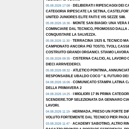
DELIBERATI I RIPESCAGGI DEI CA
05.08.2026 17:08 -
CATEGORIA RIPESCATE LA SETINA, CASTELFOR
UNITED JUNIORES ELITE FAITI E VIS SEZZE SIIII.
MONTE SAN BIAGIO: UNA VERA R
05.08.2026 16:36 -
COMINCIARE DAL TECNICO, PROMOSSO DALLA 
CONQUISTARE LA SALVEZZA.
TERRACINA 1925 IL TECNICO M
05.08.2026 11:30 -
CAMPIONATO ANCORA PIÙ TOSTO, TVOLI, CASSI
COSTRUITO GRANDI ORGANICI. STIAMO LAVORA
CISTERNA CALCIO, AL LAVORO C
05.08.2026 09:35 -
DIECI ARRIVEDERCI.
ATLETICO PONTINIA, ANNUNCIATO
05.08.2026 08:32 -
RESPONSABILE UBALDO COCO " IL FUTURO DEI N
COMUNICATO STAMPA LATINA CA
04.08.2026 16:06 -
DELLA PRIMAVERA 2
I MIGLIORI 17 IN PRIMA CATEGOR
04.08.2026 14:25 -
SCENDERE.TOP SELEZIONATA DA GENNARO CIA
LAVORI.
HERMADA, PRESO UN FORTE DI
04.08.2026 11:19 -
VOLUTO FORTEMENTE DAL TECNICO PIER PAOLO
ACADEMY SABOTINO, ALTRO RIN
03.08.2026 11:47 -