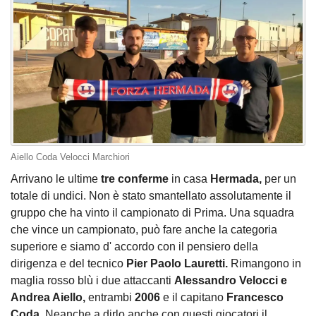
Aiello Coda Velocci Marchiori
Arrivano le ultime
tre conferme
in casa
Hermada,
per un
totale di undici. Non è stato smantellato assolutamente il
gruppo che ha vinto il campionato di Prima. Una squadra
che vince un campionato, può fare anche la categoria
superiore e siamo d' accordo con il pensiero della
dirigenza e del tecnico
Pier Paolo Lauretti.
Rimangono in
maglia rosso blù i due attaccanti
Alessandro Velocci e
Andrea Aiello,
entrambi
2006
e il capitano
Francesco
Coda.
Neanche a dirlo anche con questi giocatori il