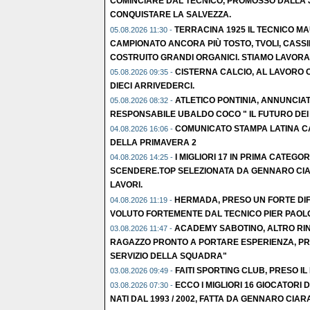
COMINCIARE DAL TECNICO, PROMOSSO DALLA 
CONQUISTARE LA SALVEZZA.
TERRACINA 1925 IL TECNICO M
05.08.2026 11:30 -
CAMPIONATO ANCORA PIÙ TOSTO, TVOLI, CASSI
COSTRUITO GRANDI ORGANICI. STIAMO LAVORA
CISTERNA CALCIO, AL LAVORO C
05.08.2026 09:35 -
DIECI ARRIVEDERCI.
ATLETICO PONTINIA, ANNUNCIATO
05.08.2026 08:32 -
RESPONSABILE UBALDO COCO " IL FUTURO DEI N
COMUNICATO STAMPA LATINA CA
04.08.2026 16:06 -
DELLA PRIMAVERA 2
I MIGLIORI 17 IN PRIMA CATEGOR
04.08.2026 14:25 -
SCENDERE.TOP SELEZIONATA DA GENNARO CIA
LAVORI.
HERMADA, PRESO UN FORTE DI
04.08.2026 11:19 -
VOLUTO FORTEMENTE DAL TECNICO PIER PAOLO
ACADEMY SABOTINO, ALTRO RIN
03.08.2026 11:47 -
RAGAZZO PRONTO A PORTARE ESPERIENZA, PR
SERVIZIO DELLA SQUADRA"
FAITI SPORTING CLUB, PRESO IL
03.08.2026 09:49 -
ECCO I MIGLIORI 16 GIOCATORI
03.08.2026 07:30 -
NATI DAL 1993 / 2002, FATTA DA GENNARO CIAR