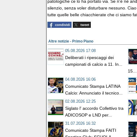
patologiche ce lo ha portato via. Se n'è nè an
silenzio, senza voler disturbare nessuno. Cia
tutte quelle belle chiacchierate che ci siamo fat
condividi
tweet
Altre notizie - Primo Piano
05.08.2026 17:08
Deliberati i ripescaggi dei
campionati di calcio a 11. In...
15...
04.08.2026 16:06
Comunicato Stampa LATINA
Calcio: Annunciato il tecnico...
02.08.2026 12:25
Siglato l' accordo Collettivo tra
ADICOSOP e LND per...
31.07.2026 16:32
Comunicato Stampa FAITI