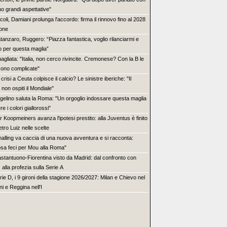
o grandi aspettative"
coli, Damiani prolunga l'accordo: firma il rinnovo fino al 2028
one
tanzaro, Ruggero: “Piazza fantastica, voglio rilanciarmi e
to per questa maglia”
agliata: "Italia, non cerco rivincite. Cremonese? Con la B le
sono complicate"
 crisi a Ceuta colpisce il calcio? Le sinistre iberiche: "Il
non ospiti il Mondiale"
gelino saluta la Roma: "Un orgoglio indossare questa maglia
re i colori giallorossi"
r Koopmeiners avanza l'ipotesi prestito: alla Juventus è finito
tro Luiz nelle scelte
alling va caccia di una nuova avventura e si racconta:
sa feci per Mou alla Roma"
stantuono-Fiorentina visto da Madrid: dal confronto con
alla profezia sulla Serie A
rie D, i 9 gironi della stagione 2026/2027: Milan e Chievo nel
i e Reggina nell'I