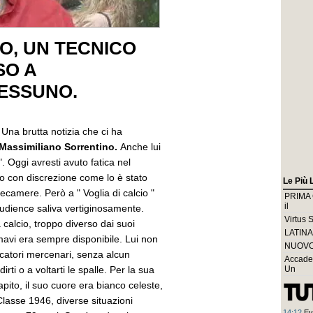
O, UN TECNICO
SO A
ESSUNO.
.
Una brutta notizia che ci ha
Massimiliano Sorrentino.
Anche lui
". Oggi avresti avuto fatica nel
to con discrezione come lo è stato
Le Più 
lecamere. Però a " Voglia di calcio "
PRIMA C
il
 audience saliva vertiginosamente.
Virtus 
 calcio, troppo diverso dai suoi
LATINA 
mavi era sempre disponibile. Lui non
NUOVO 
ocatori mercenari, senza alcun
Accade
rti o a voltarti le spalle. Per la sua
Un
apito, il suo cuore era bianco celeste,
Classe 1946, diverse situazioni
14:12
Ev