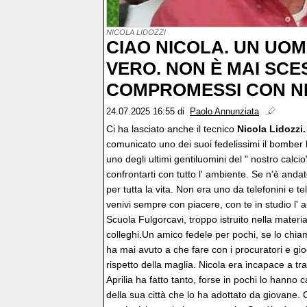
NICOLA LIDOZZI
CIAO NICOLA. UN UOM
VERO. NON È MAI SCE
COMPROMESSI CON N
24.07.2025 16:55
di
Paolo Annunziata
Ci ha lasciato anche il tecnico
Nicola Lidozzi
comunicato uno dei suoi fedelissimi il bomber
uno degli ultimi gentiluomini del " nostro calcio
confrontarti con tutto l' ambiente. Se n'è anda
per tutta la vita. Non era uno da telefonini e te
venivi sempre con piacere, con te in studio l'
Scuola Fulgorcavi, troppo istruito nella materia
colleghi.Un amico fedele per pochi, se lo chia
ha mai avuto a che fare con i procuratori e gi
rispetto della maglia. Nicola era incapace a tradi
Aprilia ha fatto tanto, forse in pochi lo hanno c
della sua città che lo ha adottato da giovane. 