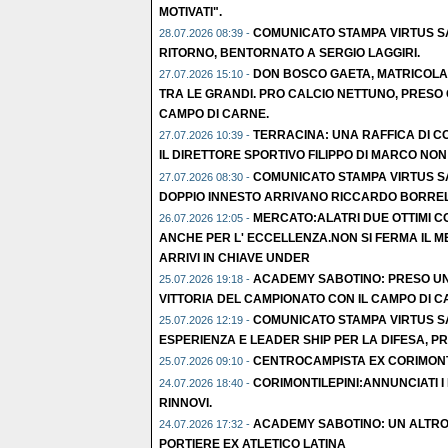
MOTIVATI".
COMUNICATO STAMPA VIRTUS S
28.07.2026 08:39 -
RITORNO, BENTORNATO A SERGIO LAGGIRI.
DON BOSCO GAETA, MATRICOLA S
27.07.2026 15:10 -
TRA LE GRANDI. PRO CALCIO NETTUNO, PRESO
CAMPO DI CARNE.
TERRACINA: UNA RAFFICA DI CO
27.07.2026 10:39 -
IL DIRETTORE SPORTIVO FILIPPO DI MARCO NON
COMUNICATO STAMPA VIRTUS S
27.07.2026 08:30 -
DOPPIO INNESTO ARRIVANO RICCARDO BORRE
MERCATO:ALATRI DUE OTTIMI CO
26.07.2026 12:05 -
ANCHE PER L' ECCELLENZA.NON SI FERMA IL M
ARRIVI IN CHIAVE UNDER
ACADEMY SABOTINO: PRESO UN
25.07.2026 19:18 -
VITTORIA DEL CAMPIONATO CON IL CAMPO DI C
COMUNICATO STAMPA VIRTUS S
25.07.2026 12:19 -
ESPERIENZA E LEADER SHIP PER LA DIFESA, P
CENTROCAMPISTA EX CORIMONTI
25.07.2026 09:10 -
CORIMONTILEPINI:ANNUNCIATI I 
24.07.2026 18:40 -
RINNOVI.
ACADEMY SABOTINO: UN ALTRO
24.07.2026 17:32 -
PORTIERE EX ATLETICO LATINA