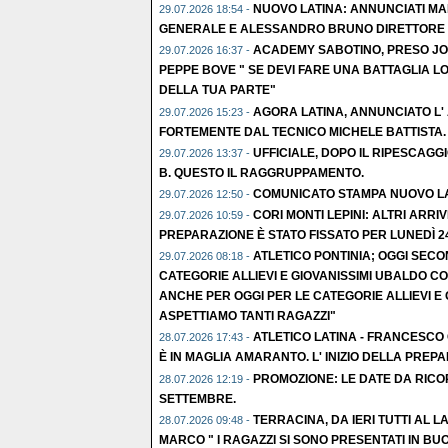
NUOVO LATINA: ANNUNCIATI MA
29.07.2026 18:54 -
GENERALE E ALESSANDRO BRUNO DIRETTORE S
ACADEMY SABOTINO, PRESO JOL
29.07.2026 16:37 -
PEPPE BOVE " SE DEVI FARE UNA BATTAGLIA LO
DELLA TUA PARTE"
AGORA LATINA, ANNUNCIATO L'
29.07.2026 15:23 -
FORTEMENTE DAL TECNICO MICHELE BATTISTA.
UFFICIALE, DOPO IL RIPESCAGGI
29.07.2026 13:37 -
B. QUESTO IL RAGGRUPPAMENTO.
COMUNICATO STAMPA NUOVO L
29.07.2026 12:50 -
CORI MONTI LEPINI: ALTRI ARRIVI
29.07.2026 10:59 -
PREPARAZIONE È STATO FISSATO PER LUNEDÌ 2
ATLETICO PONTINIA; OGGI SEC
29.07.2026 08:18 -
CATEGORIE ALLIEVI E GIOVANISSIMI UBALDO C
ANCHE PER OGGI PER LE CATEGORIE ALLIEVI E G
ASPETTIAMO TANTI RAGAZZI"
ATLETICO LATINA - FRANCESCO 
28.07.2026 17:43 -
È IN MAGLIA AMARANTO. L' INIZIO DELLA PREP
PROMOZIONE: LE DATE DA RICO
28.07.2026 12:19 -
SETTEMBRE.
TERRACINA, DA IERI TUTTI AL LA
28.07.2026 09:48 -
MARCO " I RAGAZZI SI SONO PRESENTATI IN BU