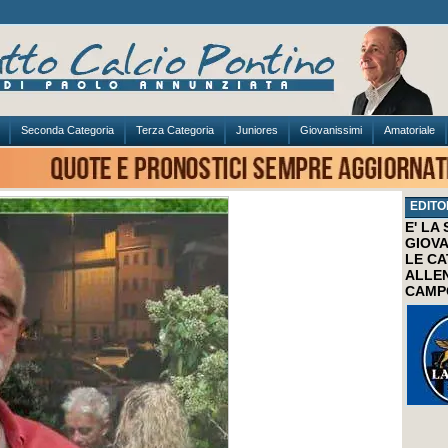
Seconda Categoria
Terza Categoria
Juniores
Giovanissimi
Amatoriale
EDITO
E' LA
GIOVA
LE CA
ALLEN
CAMP