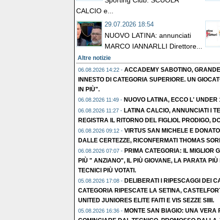
Sporting Club: SCUOLA
CALCIO e...
29.07.2026 18:54
NUOVO LATINA: annunciati
MARCO IANNARLLI Direttore...
Altre notizie
ACCADEMY SABOTINO, GRANDE C
06.08.2026 14:22 -
INNESTO DI CATEGORIA SUPERIORE. UN GIOCAT
IN PIÙ".
NUOVO LATINA, ECCO L' UNDER
06.08.2026 11:49 -
LATINA CALCIO, ANNUNCIATI I TE
06.08.2026 11:27 -
REGISTRA IL RITORNO DEL FIGLIOL PRODIGO, D
VIRTUS SAN MICHELE E DONATO
06.08.2026 09:12 -
DALLE CERTEZZE, RICONFERMATI THOMAS SORR
PRIMA CATEGORIA: IL MIGLIOR 
06.08.2026 07:07 -
PIÙ " ANZIANO", IL PIÙ GIOVANE, LA PARATA PIÙ 
TECNICI PIÙ VOTATI.
DELIBERATI I RIPESCAGGI DEI CA
05.08.2026 17:08 -
CATEGORIA RIPESCATE LA SETINA, CASTELFOR
UNITED JUNIORES ELITE FAITI E VIS SEZZE SIIII.
MONTE SAN BIAGIO: UNA VERA R
05.08.2026 16:36 -