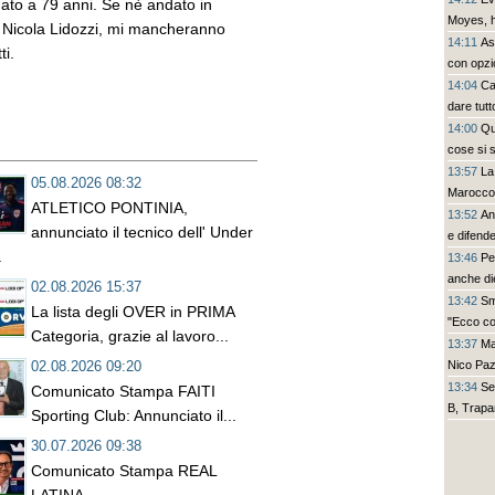
dato a 79 anni. Se nè andato in
Moyes, h
o Nicola Lidozzi, mi mancheranno
14:11
As
ti.
con opzi
14:04
Ca
dare tut
14:00
Qu
cose si 
13:57
La
05.08.2026 08:32
Marocco 
ATLETICO PONTINIA,
13:52
An
annunciato il tecnico dell' Under
e difende
.
13:46
Pe
anche die
02.08.2026 15:37
13:42
Sm
La lista degli OVER in PRIMA
"Ecco co
Categoria, grazie al lavoro...
13:37
Ma
Nico Paz 
02.08.2026 09:20
13:34
Se
Comunicato Stampa FAITI
B, Trapan
Sporting Club: Annunciato il...
30.07.2026 09:38
Comunicato Stampa REAL