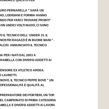
JUNIORES. QUESTO PER
AURO PERNARELLA " SARÀ UN
NO, LODIGIANI E FORMIA HANNO
NDO PER FARCI TROVARE PRONTI"
ON UNDICI VOLTI NUOVI, CI SONO
 IL TECNICO DELL' UNDER 15. IL
OSTRI RAGAZZI È IN BUONE MANI " .
LCIO: ANNUNCIATO IL TECNICO
IA PER I NATI DAL 2003 A
RAMELLA CON DIVERSI ADDETTI AI
FENSORE EX ATLETICO ARDEA.
 LAURETTI.
NOVO. IL TECNICO PEPPE BOVE " UN
OFESSIONALITÀ E QUALITÀ AL
 PREPARATORE DEI PORTIERI, UN TOP.
 DEL CAMPIONATO DI PRIMA CATEGORIA
AMELLA E DIVERSI ADDETTI AI LAVORI.