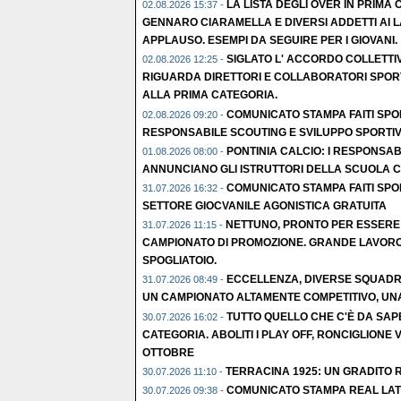
LA LISTA DEGLI OVER IN PRIMA
02.08.2026 15:37 -
GENNARO CIARAMELLA E DIVERSI ADDETTI AI L
APPLAUSO. ESEMPI DA SEGUIRE PER I GIOVANI.
SIGLATO L' ACCORDO COLLETTI
02.08.2026 12:25 -
RIGUARDA DIRETTORI E COLLABORATORI SPORT
ALLA PRIMA CATEGORIA.
COMUNICATO STAMPA FAITI SPO
02.08.2026 09:20 -
RESPONSABILE SCOUTING E SVILUPPO SPORTIV
PONTINIA CALCIO: I RESPONSABI
01.08.2026 08:00 -
ANNUNCIANO GLI ISTRUTTORI DELLA SCUOLA C
COMUNICATO STAMPA FAITI SPO
31.07.2026 16:32 -
SETTORE GIOCVANILE AGONISTICA GRATUITA
NETTUNO, PRONTO PER ESSERE
31.07.2026 11:15 -
CAMPIONATO DI PROMOZIONE. GRANDE LAVORO
SPOGLIATOIO.
ECCELLENZA, DIVERSE SQUADRE
31.07.2026 08:49 -
UN CAMPIONATO ALTAMENTE COMPETITIVO, UNA 
TUTTO QUELLO CHE C'È DA SAP
30.07.2026 16:02 -
CATEGORIA. ABOLITI I PLAY OFF, RONCIGLIONE V
OTTOBRE
TERRACINA 1925: UN GRADITO R
30.07.2026 11:10 -
COMUNICATO STAMPA REAL LAT
30.07.2026 09:38 -