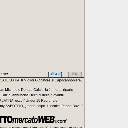
Lette:
OGGI
IERI
ATEGORIA: Il Miglior Giocatore, il Capocannoniere,
San Michele e Donato Calcio, la Juniores riparte
Calcio, annunciati i tecnici delle giovanili
LATINA, ecco l' Under 15 Regionale
my SABOTINO, grande colpo. Il tecnico Peppe Bove "
erton, le prime parole Norgaard: "Qui dopo aver parlato con