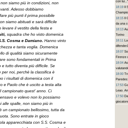
con lui...
 non siamo più in condizioni, non
18:19
Il
avanti. Adesso dobbiamo
Champion
re più punti il prima possibile
18:15
Il
n siamo abituati e sarà difficile
da una c
evare il vestito della festa e
18:13
Au
iti,
squadra che ho visto domenica
Torino
S.S. Cosma e Damiano.
Hanno vinto
18:11
Lu
difenderà
chezza e tanta voglia. Domenica
18:07
So
llo di qualità siamo sicuramente
Firenze 
ttare sono fondamentali in Prima
18:04
As
e tutto diventa più difficile. Se
valutand
er noi, perchè la classifica è
18:00
Tre
no i risultati di domenica con il
Paredes:
ro e Paolo che è uscito a testa alta
17:53
Ga
 il campionato quest' anno. Ci
Leao. Anc
17:50
Da
 pensavo e volevo non lo possiamo
giocator
 alle spalle, non siamo più in
, è un campionato bellissimo, tutta da
 quota. Sono entrate in gioco
vola apparecchiata con S.S. Cosma e