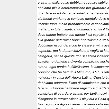
e strana, dalla quale dobbiamo reagire subito,
abbiamo più la determinazione per guardare 
guardare assolutamente indietro, cercando di fa
altrimenti entriamo in contesto mentale dove no
uscirne fuori. Molto probabilmente ci dobbiamo l
metterci in tuta mimetica, domenica arriva il
Fa
dove hanno battuto con merito l' ex capolista
alla grande determinazione entusiasmo e fres
dobbiamo rispondere con le stesse armi, a live
superiori, ma la determinazione e voglia di lo
categoria, senza queste doti si azzera il divario 
sbagliamo domenica diventa complicato anche p
strana, ogni partita è difficilissima, lo dimostra
Sonnino che ha battuto il Minturno, il S.S. Piet
nel derby in casa dell' Agora Latina. Questo è
dobbiamo adattare, il tipo di campionato che
fare più. Bisogna cambiare registro e guardarsi
condizioni di guardare avanti, per tanti motivi
disegnare la retrocessione il play out e l' alta
Roccagorga e Agora Latina che vanno alla ta