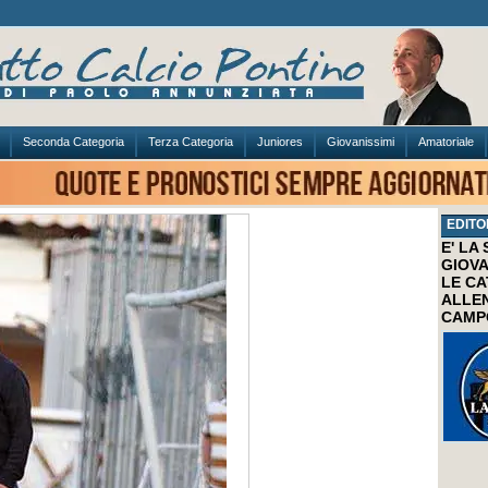
Seconda Categoria
Terza Categoria
Juniores
Giovanissimi
Amatoriale
EDITO
E' LA
GIOVA
LE CA
ALLEN
CAMP