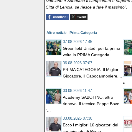
Damiano e Sabaudia.Il campionato è riaperto 
Città di Lenola, se riesce a fare il massimo".
condividi
tweet
Altre notizie - Prima Categoria
07.08.2026 17:45
Greenfield United: per la prima
volta in PRIMA Categoria....
06.08.2026 07:07
PRIMA CATEGORIA: Il Miglior
Giocatore, il Capocannoniere,...
a...
03.08.2026 11:47
Academy SABOTINO, altro
rinnovo. Il tecnico Peppe Bove
"...
03.08.2026 07:30
Ecco i migliori 16 giocatori del
campionato di Prima...