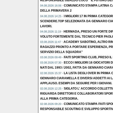
RESPONSABILE UBALDO COCO " IL FUTURO DEI N
COMUNICATO STAMPA LATINA CA
04.08.2026 16:06 -
DELLA PRIMAVERA 2
I MIGLIORI 17 IN PRIMA CATEGOR
04.08.2026 14:25 -
SCENDERE.TOP SELEZIONATA DA GENNARO CIA
LAVORI.
HERMADA, PRESO UN FORTE DI
04.08.2026 11:19 -
VOLUTO FORTEMENTE DAL TECNICO PIER PAOLO
ACADEMY SABOTINO, ALTRO RIN
03.08.2026 11:47 -
RAGAZZO PRONTO A PORTARE ESPERIENZA, PR
SERVIZIO DELLA SQUADRA"
FAITI SPORTING CLUB, PRESO IL
03.08.2026 09:49 -
ECCO I MIGLIORI 16 GIOCATORI
03.08.2026 07:30 -
NATI DAL 1993 / 2002, FATTA DA GENNARO CIAR
LA LISTA DEGLI OVER IN PRIMA
02.08.2026 15:37 -
GENNARO CIARAMELLA E DIVERSI ADDETTI AI L
APPLAUSO. ESEMPI DA SEGUIRE PER I GIOVANI.
SIGLATO L' ACCORDO COLLETTI
02.08.2026 12:25 -
RIGUARDA DIRETTORI E COLLABORATORI SPORT
ALLA PRIMA CATEGORIA.
COMUNICATO STAMPA FAITI SPO
02.08.2026 09:20 -
RESPONSABILE SCOUTING E SVILUPPO SPORTIV