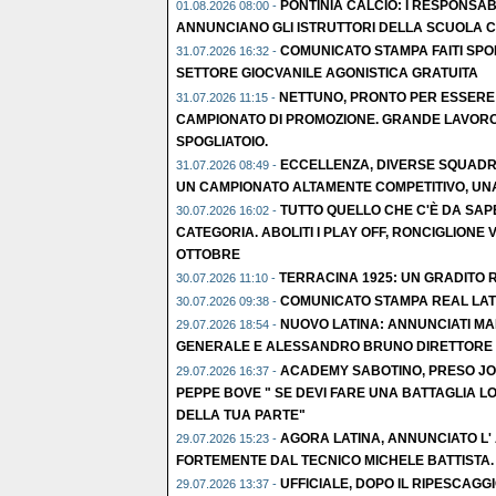
PONTINIA CALCIO: I RESPONSABI
01.08.2026 08:00 -
ANNUNCIANO GLI ISTRUTTORI DELLA SCUOLA C
COMUNICATO STAMPA FAITI SPO
31.07.2026 16:32 -
SETTORE GIOCVANILE AGONISTICA GRATUITA
NETTUNO, PRONTO PER ESSERE
31.07.2026 11:15 -
CAMPIONATO DI PROMOZIONE. GRANDE LAVORO
SPOGLIATOIO.
ECCELLENZA, DIVERSE SQUADRE
31.07.2026 08:49 -
UN CAMPIONATO ALTAMENTE COMPETITIVO, UNA 
TUTTO QUELLO CHE C'È DA SAP
30.07.2026 16:02 -
CATEGORIA. ABOLITI I PLAY OFF, RONCIGLIONE V
OTTOBRE
TERRACINA 1925: UN GRADITO R
30.07.2026 11:10 -
COMUNICATO STAMPA REAL LAT
30.07.2026 09:38 -
NUOVO LATINA: ANNUNCIATI MA
29.07.2026 18:54 -
GENERALE E ALESSANDRO BRUNO DIRETTORE S
ACADEMY SABOTINO, PRESO JOL
29.07.2026 16:37 -
PEPPE BOVE " SE DEVI FARE UNA BATTAGLIA LO
DELLA TUA PARTE"
AGORA LATINA, ANNUNCIATO L'
29.07.2026 15:23 -
FORTEMENTE DAL TECNICO MICHELE BATTISTA.
UFFICIALE, DOPO IL RIPESCAGGI
29.07.2026 13:37 -