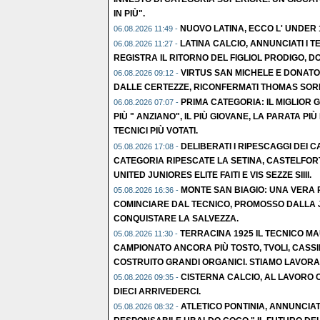
IN PIÙ".
NUOVO LATINA, ECCO L' UNDER
06.08.2026 11:49 -
LATINA CALCIO, ANNUNCIATI I TE
06.08.2026 11:27 -
REGISTRA IL RITORNO DEL FIGLIOL PRODIGO, D
VIRTUS SAN MICHELE E DONATO
06.08.2026 09:12 -
DALLE CERTEZZE, RICONFERMATI THOMAS SORR
PRIMA CATEGORIA: IL MIGLIOR 
06.08.2026 07:07 -
PIÙ " ANZIANO", IL PIÙ GIOVANE, LA PARATA PIÙ 
TECNICI PIÙ VOTATI.
DELIBERATI I RIPESCAGGI DEI CA
05.08.2026 17:08 -
CATEGORIA RIPESCATE LA SETINA, CASTELFOR
UNITED JUNIORES ELITE FAITI E VIS SEZZE SIIII.
MONTE SAN BIAGIO: UNA VERA R
05.08.2026 16:36 -
COMINCIARE DAL TECNICO, PROMOSSO DALLA 
CONQUISTARE LA SALVEZZA.
TERRACINA 1925 IL TECNICO M
05.08.2026 11:30 -
CAMPIONATO ANCORA PIÙ TOSTO, TVOLI, CASSI
COSTRUITO GRANDI ORGANICI. STIAMO LAVORA
CISTERNA CALCIO, AL LAVORO C
05.08.2026 09:35 -
DIECI ARRIVEDERCI.
ATLETICO PONTINIA, ANNUNCIATO
05.08.2026 08:32 -