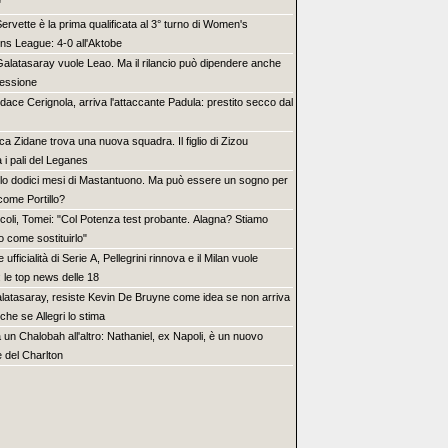
"
 Servette è la prima qualificata al 3° turno di Women's
s League: 4-0 all'Aktobe
 Galatasaray vuole Leao. Ma il rilancio può dipendere anche
essione
dace Cerignola, arriva l'attaccante Padula: prestito secco dal
ca Zidane trova una nuova squadra. Il figlio di Zizou
 i pali del Leganes
lo dodici mesi di Mastantuono. Ma può essere un sogno per
come Portillo?
coli, Tomei: "Col Potenza test probante. Alagna? Stiamo
o come sostituirlo"
 ufficialità di Serie A, Pellegrini rinnova e il Milan vuole
 le top news delle 18
latasaray, resiste Kevin De Bruyne come idea se non arriva
he se Allegri lo stima
 un Chalobah all'altro: Nathaniel, ex Napoli, è un nuovo
e del Charlton