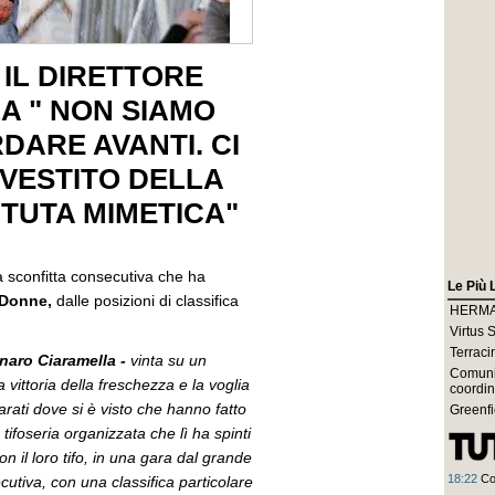
 IL DIRETTORE
 " NON SIAMO
DARE AVANTI. CI
 VESTITO DELLA
 TUTA MIMETICA"
a sconfitta consecutiva che ha
Le Più 
 Donne,
dalle posizioni di classifica
HERMADA
Virtus 
Terraci
naro Ciaramella -
vinta su un
Comunic
 vittoria della freschezza e la voglia
coordin
parati dove si è visto che hanno fatto
Greenfi
tifoseria organizzata che lì ha spinti
con il loro tifo, in una gara dal grande
18:22
Co
cutiva, con una classifica particolare