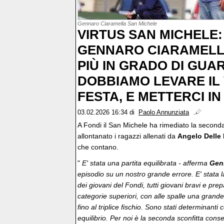
Gennaro Ciaramella San Michele
VIRTUS SAN MICHELE:
GENNARO CIARAMELLA
PIÙ IN GRADO DI GUAR
DOBBIAMO LEVARE IL
FESTA, E METTERCI IN
03.02.2026 16:34
di
Paolo Annunziata
A Fondi il San Michele ha rimediato la second
allontanato i ragazzi allenati da
Angelo Delle
che contano.
"
E' stata una partita equilibrata - afferma
Gen
episodio su un nostro grande errore. E' stata la
dei giovani del Fondi, tutti giovani bravi e pre
categorie superiori, con alle spalle una grande 
fino al triplice fischio. Sono stati determinanti 
equilibrio. Per noi è la seconda sconfitta conse