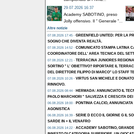
29.07.2026 16:37
Academy SABOTINO, preso
Jolly offensivo. Il " Generale "...
Altre notizie
GREENFIELD UNITED: PER LA PR
07.08.2026 17:45 -
SOGNO CHE DIVENTA REALTÀ.
COMUNICATO STAMPA LATINA CA
07.08.2026 14:52 -
COORDINATORE DELL' AREA TECNICA DEL SETTOR
TERRACINA JUNIORES REGIONA
07.08.2026 12:21 -
SORTINO " L' OBIETTIVO? RIPORTARE IL TERR
DEL DIRETTORE FILIPPO DI MARCO" LO STAFF T
VIRTUS SAN MICHELE E DONATO
07.08.2026 10:26 -
RINNOVO.
HERMADA: ANNUNCIATO IL TEC
07.08.2026 08:44 -
PAOLO MARCHIORI " SALVEZZA E CRESCITA DEI
PONTINIA CALCIO, ANNUNCIATA L
06.08.2026 18:00 -
AGONISTICA
SERIE D ECCO IL GIORNE G IL S
06.08.2026 16:39 -
SARDE IN + IL VENAFRO
ACCADEMY SABOTINO, GRANDE C
06.08.2026 14:22 -
INNESTO DI CATEGORIA SUPERIORE. UN GIOCAT