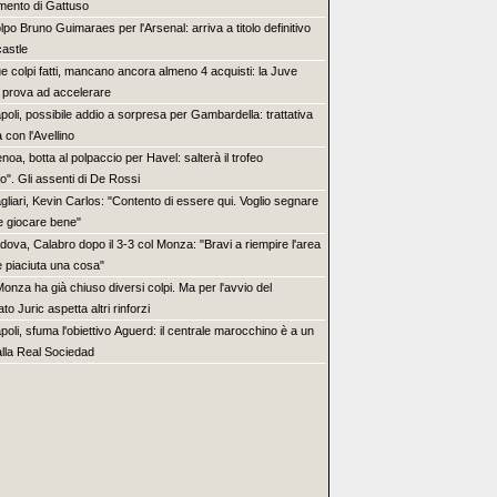
amento di Gattuso
lpo Bruno Guimaraes per l'Arsenal: arriva a titolo definitivo
astle
e colpi fatti, mancano ancora almeno 4 acquisti: la Juve
e prova ad accelerare
poli, possibile addio a sorpresa per Gambardella: trattativa
 con l'Avellino
noa, botta al polpaccio per Havel: salterà il trofeo
o". Gli assenti di De Rossi
gliari, Kevin Carlos: "Contento di essere qui. Voglio segnare
 e giocare bene"
dova, Calabro dopo il 3-3 col Monza: "Bravi a riempire l'area
 piaciuta una cosa"
 Monza ha già chiuso diversi colpi. Ma per l'avvio del
o Juric aspetta altri rinforzi
poli, sfuma l'obiettivo Aguerd: il centrale marocchino è a un
lla Real Sociedad