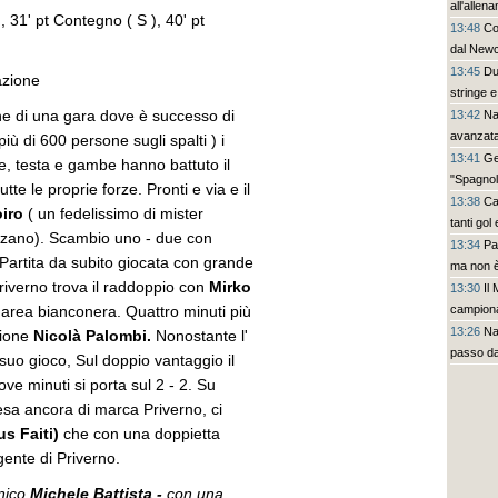
all'allen
 ), 31' pt Contegno ( S ), 40' pt
13:48
Co
dal Newc
13:45
Du
eazione
stringe 
ine di una gara dove è successo di
13:42
Na
avanzata
iù di 600 persone sugli spalti ) i
13:41
Ge
e, testa e gambe hanno battuto il
"Spagnol
tte le proprie forze. Pronti e via e il
13:38
Ca
oiro
( un fedelissimo di mister
tanti gol
ezzano). Scambio uno - due con
13:34
Pa
 Partita da subito giocata con grande
ma non è
 Priverno trova il raddoppio con
Mirko
13:30
Il
n area bianconera. Quattro minuti più
campionat
13:26
Na
azione
Nicolà Palombi.
Nonostante l'
passo da
 suo gioco, Sul doppio vantaggio il
ove minuti si porta sul 2 - 2. Su
presa ancora di marca Priverno, ci
us Faiti)
che con una doppietta
a gente di Priverno.
cnico
Michele Battista -
con una