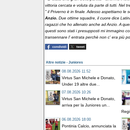
vittoria cercata e voluta da parte di tutti. Nel 
" il Priverno è in finale. Adesso aspettiamo le 
Anzio.
Due ottime squadre, il cuore dice Latina
ragazzi che ho allenato anche ad Anzio. A ques
questi sono stati i presupposti mi immagino cos
transennare l' entrata perchè non c' era più p
condividi
tweet
Altre notizie - Juniores
08.08.2026 11:52
Virtus San Michele e Donato,
Under 19 altre due...
07.08.2026 10:26
Virtus San Michele e Donato,
arriva per la Juniores un...
Regi
06.08.2026 18:00
Pontinia Calcio, annunciata la