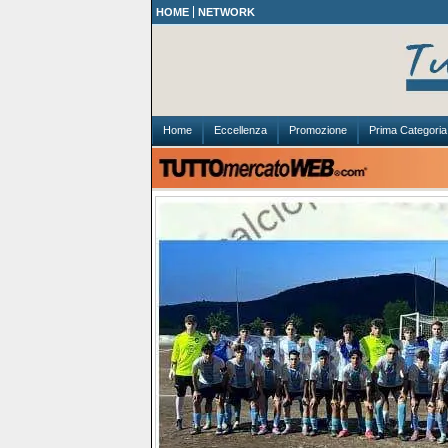
HOME
NETWORK
Home
Eccellenza
Promozione
Prima Categoria