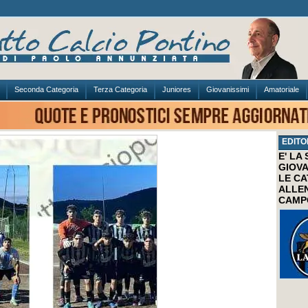
Seconda Categoria
Terza Categoria
Juniores
Giovanissimi
Amatoriale
EDITO
E' LA
GIOVA
LE CA
ALLEN
CAMP