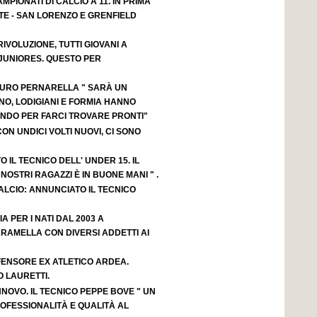
MPIONATI DI CALCIO A 11. IN PRIMA
TE - SAN LORENZO E GRENFIELD
IVOLUZIONE, TUTTI GIOVANI A
JUNIORES. QUESTO PER
AURO PERNARELLA " SARÀ UN
NO, LODIGIANI E FORMIA HANNO
NDO PER FARCI TROVARE PRONTI"
ON UNDICI VOLTI NUOVI, CI SONO
 IL TECNICO DELL' UNDER 15. IL
OSTRI RAGAZZI È IN BUONE MANI " .
LCIO: ANNUNCIATO IL TECNICO
IA PER I NATI DAL 2003 A
RAMELLA CON DIVERSI ADDETTI AI
FENSORE EX ATLETICO ARDEA.
 LAURETTI.
NOVO. IL TECNICO PEPPE BOVE " UN
OFESSIONALITÀ E QUALITÀ AL