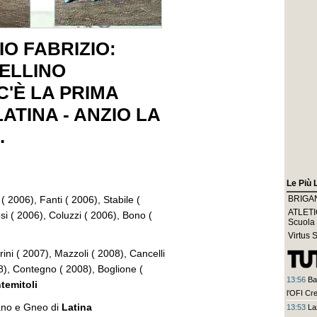
IO FABRIZIO:
BELLINO
'È LA PRIMA
LATINA - ANZIO LA
.
Le Più 
( 2006), Fanti ( 2006), Stabile (
BRIGANT
ATLETIC
si ( 2006), Coluzzi ( 2006), Bono (
Scuola
Virtus 
ini ( 2007), Mazzoli ( 2008), Cancelli
8), Contegno ( 2008), Boglione (
13:56
Ba
temitoli
l’OFI Cr
no e Gneo di
Latina
13:53
La