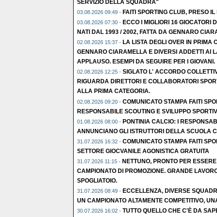
SERVIZIO DELLA SQUADRA"
FAITI SPORTING CLUB, PRESO IL
03.08.2026 09:49 -
ECCO I MIGLIORI 16 GIOCATORI
03.08.2026 07:30 -
NATI DAL 1993 / 2002, FATTA DA GENNARO CIAR
LA LISTA DEGLI OVER IN PRIMA
02.08.2026 15:37 -
GENNARO CIARAMELLA E DIVERSI ADDETTI AI L
APPLAUSO. ESEMPI DA SEGUIRE PER I GIOVANI.
SIGLATO L' ACCORDO COLLETTI
02.08.2026 12:25 -
RIGUARDA DIRETTORI E COLLABORATORI SPORT
ALLA PRIMA CATEGORIA.
COMUNICATO STAMPA FAITI SPO
02.08.2026 09:20 -
RESPONSABILE SCOUTING E SVILUPPO SPORTIV
PONTINIA CALCIO: I RESPONSABI
01.08.2026 08:00 -
ANNUNCIANO GLI ISTRUTTORI DELLA SCUOLA C
COMUNICATO STAMPA FAITI SPO
31.07.2026 16:32 -
SETTORE GIOCVANILE AGONISTICA GRATUITA
NETTUNO, PRONTO PER ESSERE
31.07.2026 11:15 -
CAMPIONATO DI PROMOZIONE. GRANDE LAVORO
SPOGLIATOIO.
ECCELLENZA, DIVERSE SQUADRE
31.07.2026 08:49 -
UN CAMPIONATO ALTAMENTE COMPETITIVO, UNA 
TUTTO QUELLO CHE C'È DA SAP
30.07.2026 16:02 -