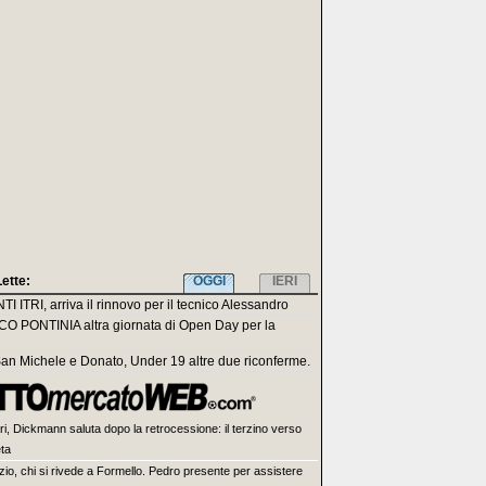
Lette:
OGGI
IERI
I ITRI, arriva il rinnovo per il tecnico Alessandro
O PONTINIA altra giornata di Open Day per la
San Michele e Donato, Under 19 altre due riconferme.
ri, Dickmann saluta dopo la retrocessione: il terzino verso
eta
zio, chi si rivede a Formello. Pedro presente per assistere