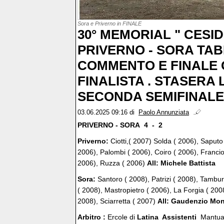
Sora e Priverno in FINALE
30° MEMORIAL " CESID
PRIVERNO - SORA TA
COMMENTO E FINALE C
FINALISTA . STASERA 
SECONDA SEMIFINALE
03.06.2025 09:16
di
Paolo Annunziata
PRIVERNO - SORA 4 - 2
Priverno:
Ciotti,( 2007) Solda ( 2006), Saputo 
2006), Palombi ( 2006), Coiro ( 2006), Francio
2006), Ruzza ( 2006)
All: Michele Battista
Sora:
Santoro ( 2008), Patrizi ( 2008), Tamburr
( 2008), Mastropietro ( 2006), La Forgia ( 200
2008), Sciarretta ( 2007)
All: Gaudenzio Mon
Arbitro :
Ercole di
Latina Assistenti
Mantua