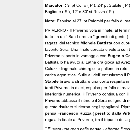
Marcatori :
9' pt Coiro ( P ), 24' pt Stabile ( P
Boglione ( S ), 12' e 30' st Ruzza ( P )
Note:
Espulso al 27' pt Palombi per fallo di r
PRIVERNO - Il Priverno vola in finale, al term
tutto. In un " San Lorenzo " gremito di gente ( p
ragazzi del tecnico
Michele Battista
con cuor
favorito Sora. Una finale cercata e voluta con tu
Priverno si porta in vantaggio con
Eugenio C
Battista lo ha avuto al Latna ora gioca ad Av
Coluzzi diagonale chirurgico e pallone in rete.
carica agonistica. Sulle ali dell' entusiasmo il
Stabile
bravo a sfruttare una corta respinta i
tardi Priverno in dieci, espulso per fallo di re
inferiorità numerica il Priverno continua con il
Priverno abbassa il ritmo e il Sora nel giro di n
questo risultato si ritorna negli spogliatoi. Ri
pensa
Francesco Ruzza ( prestito dalla Virt
regala la finale al Priverno, tra il tripudio dell
" E' stata una gran bella partita - afferma il te