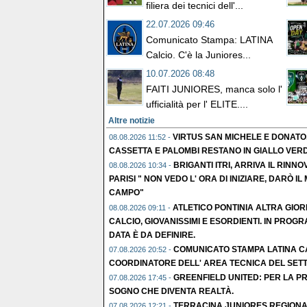
filiera dei tecnici dell'...
22.07.2026 09:46
Comunicato Stampa: LATINA
Calcio. C'è la Juniores...
10.07.2026 08:48
FAITI JUNIORES, manca solo l'
ufficialità per l' ELITE....
Altre notizie
VIRTUS SAN MICHELE E DONATO
08.08.2026 11:52 -
CASSETTA E PALOMBI RESTANO IN GIALLO VERD
BRIGANTI ITRI, ARRIVA IL RIN
08.08.2026 10:34 -
PARISI " NON VEDO L' ORA DI INIZIARE, DARÒ 
CAMPO"
ATLETICO PONTINIA ALTRA GIO
08.08.2026 09:11 -
CALCIO, GIOVANISSIMI E ESORDIENTI. IN PROG
DATA È DA DEFINIRE.
COMUNICATO STAMPA LATINA CA
07.08.2026 20:52 -
COORDINATORE DELL' AREA TECNICA DEL SETTOR
GREENFIELD UNITED: PER LA PR
07.08.2026 17:45 -
SOGNO CHE DIVENTA REALTÀ.
TERRACINA JUNIORES REGIONA
07.08.2026 12:21 -