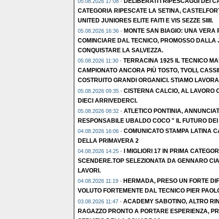
DELIBERATI I RIPESCAGGI DEI CA
05.08.2026 17:08 -
CATEGORIA RIPESCATE LA SETINA, CASTELFOR
UNITED JUNIORES ELITE FAITI E VIS SEZZE SIIII.
MONTE SAN BIAGIO: UNA VERA R
05.08.2026 16:36 -
COMINCIARE DAL TECNICO, PROMOSSO DALLA 
CONQUISTARE LA SALVEZZA.
TERRACINA 1925 IL TECNICO M
05.08.2026 11:30 -
CAMPIONATO ANCORA PIÙ TOSTO, TVOLI, CASSI
COSTRUITO GRANDI ORGANICI. STIAMO LAVORA
CISTERNA CALCIO, AL LAVORO C
05.08.2026 09:35 -
DIECI ARRIVEDERCI.
ATLETICO PONTINIA, ANNUNCIATO
05.08.2026 08:32 -
RESPONSABILE UBALDO COCO " IL FUTURO DEI N
COMUNICATO STAMPA LATINA CA
04.08.2026 16:06 -
DELLA PRIMAVERA 2
I MIGLIORI 17 IN PRIMA CATEGOR
04.08.2026 14:25 -
SCENDERE.TOP SELEZIONATA DA GENNARO CIA
LAVORI.
HERMADA, PRESO UN FORTE DI
04.08.2026 11:19 -
VOLUTO FORTEMENTE DAL TECNICO PIER PAOLO
ACADEMY SABOTINO, ALTRO RIN
03.08.2026 11:47 -
RAGAZZO PRONTO A PORTARE ESPERIENZA, PR