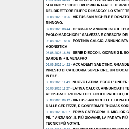
SORTINO " L' OBIETTIVO? RIPORTARE IL TERR
DEL DIRETTORE FILIPPO DI MARCO" LO STAFF T
VIRTUS SAN MICHELE E DONATO
07.08.2026 10:26 -
RINNOVO.
HERMADA: ANNUNCIATO IL TEC
07.08.2026 08:44 -
PAOLO MARCHIORI " SALVEZZA E CRESCITA DEI
PONTINIA CALCIO, ANNUNCIATA L
06.08.2026 18:00 -
AGONISTICA
SERIE D ECCO IL GIORNE G IL S
06.08.2026 16:39 -
SARDE IN + IL VENAFRO
ACCADEMY SABOTINO, GRANDE C
06.08.2026 14:22 -
INNESTO DI CATEGORIA SUPERIORE. UN GIOCAT
IN PIÙ".
NUOVO LATINA, ECCO L' UNDER
06.08.2026 11:49 -
LATINA CALCIO, ANNUNCIATI I TE
06.08.2026 11:27 -
REGISTRA IL RITORNO DEL FIGLIOL PRODIGO, D
VIRTUS SAN MICHELE E DONATO
06.08.2026 09:12 -
DALLE CERTEZZE, RICONFERMATI THOMAS SORR
PRIMA CATEGORIA: IL MIGLIOR 
06.08.2026 07:07 -
PIÙ " ANZIANO", IL PIÙ GIOVANE, LA PARATA PIÙ 
TECNICI PIÙ VOTATI.